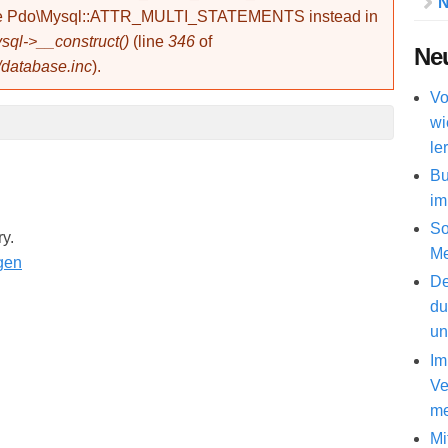
N
use Pdo\Mysql::ATTR_MULTI_STATEMENTS instead in
ql->__construct()
(line
346
of
Neu
/database.inc
).
Vo
wi
le
Bu
im
So
ry.
Me
De
du
un
Im
Ve
me
Mi