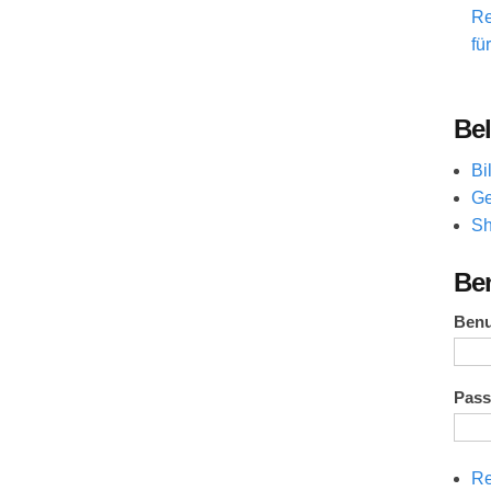
Re
fü
Bel
Bi
Ge
Sh
Be
Ben
Pas
Re