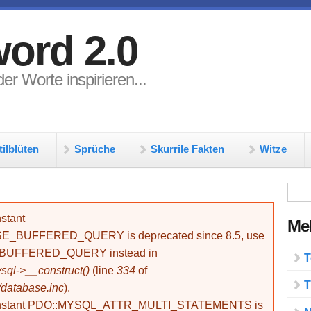
ord 2.0
er Worte inspirieren...
tilblüten
Sprüche
Skurrile Fakten
Witze
Su
stant
Meh
BUFFERED_QUERY is deprecated since 8.5, use
_BUFFERED_QUERY instead in
T
ql->__construct()
(line
334
of
T
/database.inc
).
onstant PDO::MYSQL_ATTR_MULTI_STATEMENTS is