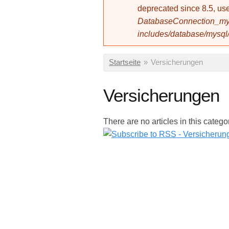
deprecated since 8.5, 
DatabaseConnection_mys
includes/database/mysql
Sie sind hier
Startseite
»
Versicherungen
Versicherungen
There are no articles in this catego