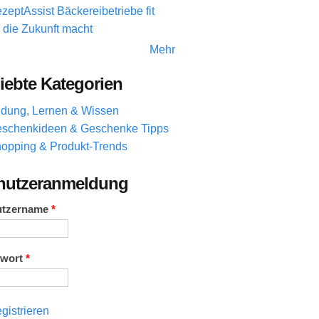
zeptAssist Bäckereibetriebe fit
r die Zukunft macht
Mehr
iebte Kategorien
ldung, Lernen & Wissen
schenkideen & Geschenke Tipps
opping & Produkt-Trends
nutzeranmeldung
utzername
*
swort
*
gistrieren