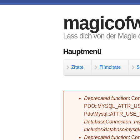
Direkt zum Inhalt
magicofw
Lass dich von der Magie d
Hauptmenü
Zitate
Filmzitate
S
Fehlermeldung
Deprecated function
: Con
PDO::MYSQL_ATTR_USE_
Pdo\Mysql::ATTR_USE
DatabaseConnection_mys
includes/database/mysql
Deprecated function
: C