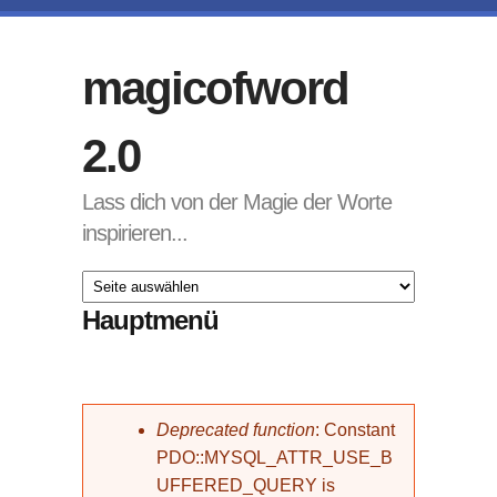
Direkt zum Inhalt
magicofword
2.0
Lass dich von der Magie der Worte
inspirieren...
Hauptmenü
Fehlermeldung
Deprecated function
: Constant
PDO::MYSQL_ATTR_USE_B
UFFERED_QUERY is