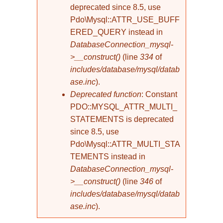
deprecated since 8.5, use
Pdo\Mysql::ATTR_USE_BUFF
ERED_QUERY instead in
DatabaseConnection_mysql-
>__construct()
(line
334
of
includes/database/mysql/datab
ase.inc
).
Deprecated function
: Constant
PDO::MYSQL_ATTR_MULTI_
STATEMENTS is deprecated
since 8.5, use
Pdo\Mysql::ATTR_MULTI_STA
TEMENTS instead in
DatabaseConnection_mysql-
>__construct()
(line
346
of
includes/database/mysql/datab
ase.inc
).