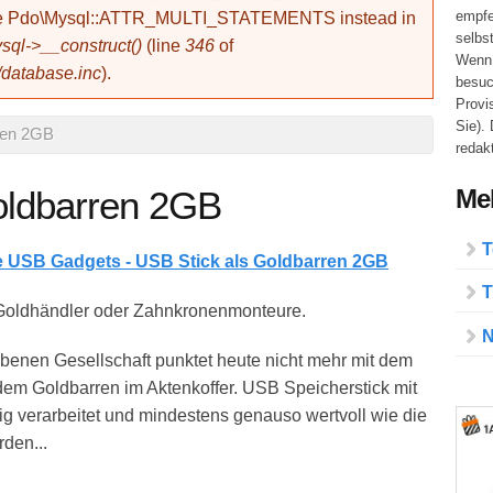
empfe
use Pdo\Mysql::ATTR_MULTI_STATEMENTS instead in
selbs
ql->__construct()
(line
346
of
Wenn 
/database.inc
).
besuc
Provi
Sie).
ren 2GB
redakt
Meh
oldbarren 2GB
T
ge USB Gadgets - USB Stick als Goldbarren 2GB
T
 Goldhändler oder Zahnkronenmonteure.
N
benen Gesellschaft punktet heute nicht mehr mit dem
dem Goldbarren im Aktenkoffer. USB Speicherstick mit
ig verarbeitet und mindestens genauso wertvoll wie die
den...