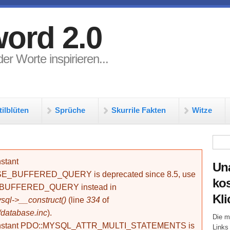
ord 2.0
er Worte inspirieren...
tilblüten
Sprüche
Skurrile Fakten
Witze
Su
stant
Un
BUFFERED_QUERY is deprecated since 8.5, use
kos
_BUFFERED_QUERY instead in
Kli
ql->__construct()
(line
334
of
/database.inc
).
Die m
onstant PDO::MYSQL_ATTR_MULTI_STATEMENTS is
Links