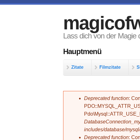
Direkt zum Inhalt
magicofw
Lass dich von der Magie d
Hauptmenü
Zitate
Filmzitate
S
Fehlermeldung
Deprecated function
: Con
PDO::MYSQL_ATTR_USE_
Pdo\Mysql::ATTR_USE
DatabaseConnection_mys
includes/database/mysql
Deprecated function
: C