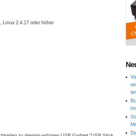
 Linux 2.4.17 oder höher
Neu
Vo
wi
le
Bu
im
So
Me
De
ichkeiten zu diesem witzigen USB Gadget "USB Stick