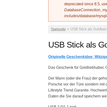
deprecated since 8.5, 
DatabaseConnection_mys
includes/database/mysql
Sie sind hier
Startseite
»
USB Stick als Goldbar
USB Stick als G
Originelle Geschenkidee: Witzi
Das Geschenk für Goldliebhaber,
Der Mann (oder die Frau) der geho
Porsche vor der Türe sondern mit 
Lifestyle Trend Garantie. Hochwert
Daten die Sie darauf speichern wer
USB 2.0/1.1 port