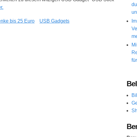
du
r.
un
Im
nke bis 25 Euro
USB Gadgets
Ve
me
Mi
Re
fü
Bel
Bi
Ge
Sh
Be