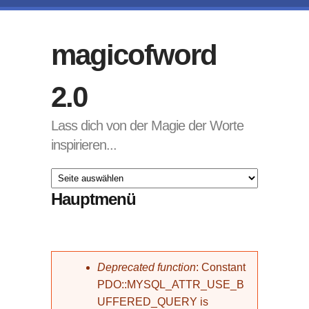
Direkt zum Inhalt
magicofword
2.0
Lass dich von der Magie der Worte
inspirieren...
Hauptmenü
Fehlermeldung
Deprecated function
: Constant
PDO::MYSQL_ATTR_USE_B
UFFERED_QUERY is