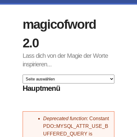
Direkt zum Inhalt
magicofword
2.0
Lass dich von der Magie der Worte
inspirieren...
Hauptmenü
Fehlermeldung
Deprecated function
: Constant
PDO::MYSQL_ATTR_USE_B
UFFERED_QUERY is