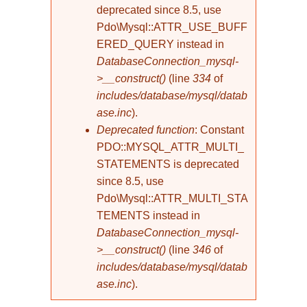
deprecated since 8.5, use
Pdo\Mysql::ATTR_USE_BUFF
ERED_QUERY instead in
DatabaseConnection_mysql-
>__construct()
(line
334
of
includes/database/mysql/datab
ase.inc
).
Deprecated function
: Constant
PDO::MYSQL_ATTR_MULTI_
STATEMENTS is deprecated
since 8.5, use
Pdo\Mysql::ATTR_MULTI_STA
TEMENTS instead in
DatabaseConnection_mysql-
>__construct()
(line
346
of
includes/database/mysql/datab
ase.inc
).