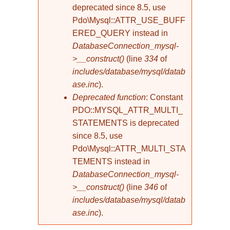
deprecated since 8.5, use
Pdo\Mysql::ATTR_USE_BUFF
ERED_QUERY instead in
DatabaseConnection_mysql-
>__construct()
(line
334
of
includes/database/mysql/datab
ase.inc
).
Deprecated function
: Constant
PDO::MYSQL_ATTR_MULTI_
STATEMENTS is deprecated
since 8.5, use
Pdo\Mysql::ATTR_MULTI_STA
TEMENTS instead in
DatabaseConnection_mysql-
>__construct()
(line
346
of
includes/database/mysql/datab
ase.inc
).