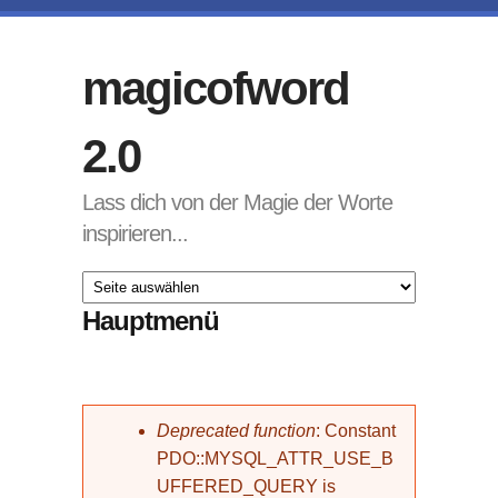
Direkt zum Inhalt
magicofword
2.0
Lass dich von der Magie der Worte
inspirieren...
Hauptmenü
Fehlermeldung
Deprecated function
: Constant
PDO::MYSQL_ATTR_USE_B
UFFERED_QUERY is