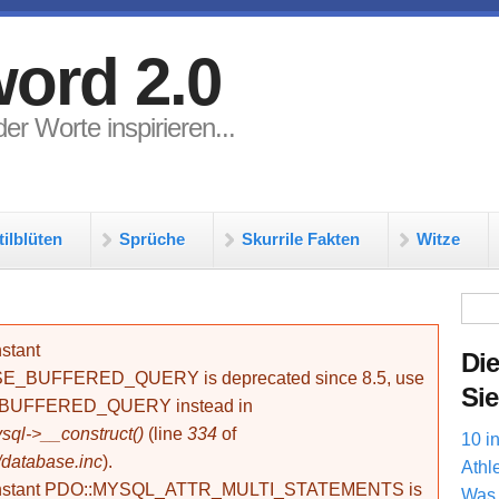
ord 2.0
er Worte inspirieren...
tilblüten
Sprüche
Skurrile Fakten
Witze
Su
stant
Die
BUFFERED_QUERY is deprecated since 8.5, use
Sie
_BUFFERED_QUERY instead in
ql->__construct()
(line
334
of
10 i
/database.inc
).
Athl
onstant PDO::MYSQL_ATTR_MULTI_STATEMENTS is
Was 