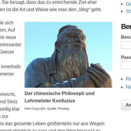
 Sie besagt, dass das zu erreichende Ziel eher
Ge
egen ist die Art und Weise wie man den
„Weg“
geht.
Sh
ie sich
Be
ern. Auf
Ben
ele neue
eressanter
 Grenze
Pas
 innerhalb
ommener
Re
Ne
Der chinesische Philosoph und
rreicht,
Lehrmeister Konfuzius
und Stolz
zeitig klar
Kein Copyright. Quelle: Pixabay
 zur
 Da das gesamte Leben größtenteils nur aus Wegen
Moment glücklich zu sein und den Weg bewusst zu