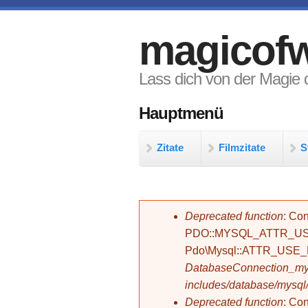
Direkt zum Inhalt
magicofw
Lass dich von der Magie d
Hauptmenü
Zitate
Filmzitate
S
Fehlermeldung
Deprecated function
: Con
PDO::MYSQL_ATTR_USE_
Pdo\Mysql::ATTR_USE
DatabaseConnection_mys
includes/database/mysql
Deprecated function
: C