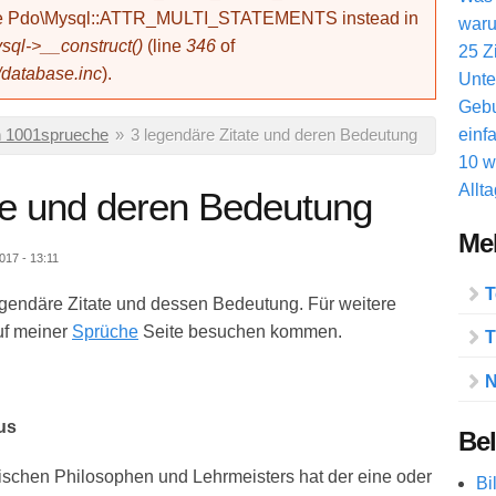
use Pdo\Mysql::ATTR_MULTI_STATEMENTS instead in
waru
ql->__construct()
(line
346
of
25 Z
/database.inc
).
Unte
Gebu
einf
 1001sprueche
»
3 legendäre Zitate und deren Bedeutung
10 w
Allt
te und deren Bedeutung
Meh
017 - 13:11
T
 legendäre Zitate und dessen Bedeutung. Für weitere
uf meiner
Sprüche
Seite besuchen kommen.
T
N
us
Bel
sischen Philosophen und Lehrmeisters hat der eine oder
Bi