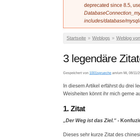
deprecated since 8.5, 
DatabaseConnection_mys
includes/database/mysql
Sie sind hier
Startseite
»
Weblogs
»
Weblog von
3 legendäre Zita
Gespeichert von
1001sprueche
am/um Mi, 08/11/2
In diesem Artikel erfährst du drei
Weisheiten könnt ihr mich gerne a
1. Zitat
„Der Weg ist das Ziel.“
- Konfuzi
Dieses sehr kurze Zitat des chine