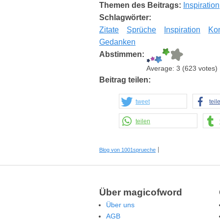
Themen des Beitrags:
Inspiration
Schlagwörter:
Zitate
Sprüche
Inspiration
Kon
Gedanken
Abstimmen:
Average:
3
(
623
votes)
Beitrag teilen:
tweet
teil
teilen
Blog von 1001sprueche
Über magicofword
Über uns
AGB