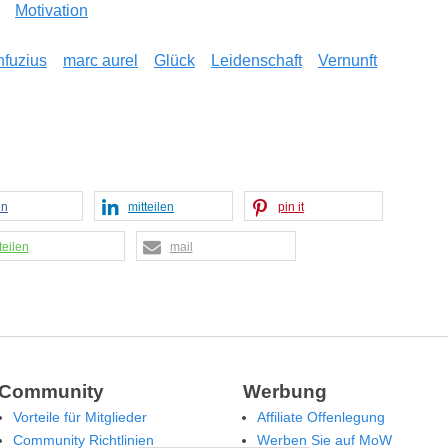
Motivation
fuzius
marc aurel
Glück
Leidenschaft
Vernunft
en
mitteilen
pin it
teilen
mail
Community
Werbung
Vorteile für Mitglieder
Affiliate Offenlegung
Community Richtlinien
Werben Sie auf MoW