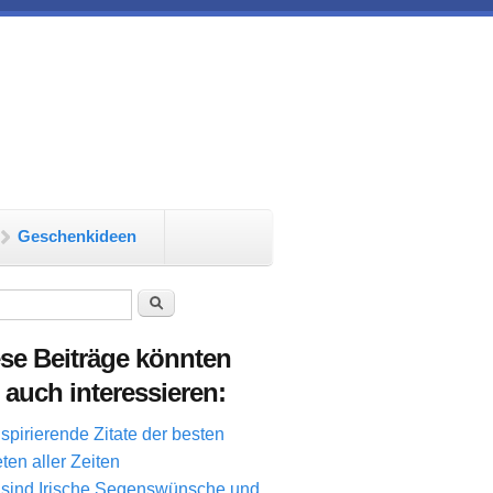
Geschenkideen
chformular
Suche
se Beiträge könnten
 auch interessieren:
nspirierende Zitate der besten
eten aller Zeiten
sind Irische Segenswünsche und