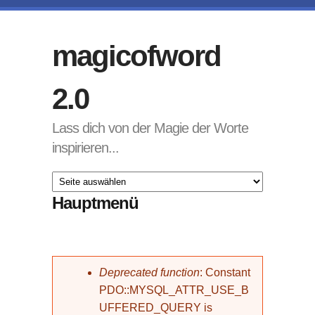
Direkt zum Inhalt
magicofword
2.0
Lass dich von der Magie der Worte
inspirieren...
Hauptmenü
Fehlermeldung
Deprecated function
: Constant
PDO::MYSQL_ATTR_USE_B
UFFERED_QUERY is