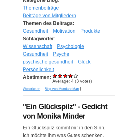
Kategorie Blog:
Themenbeiträge
Beiträge von Mitgliedern
Themen des Beitrags:
Gesundheit
Motivation
Produkte
Schlagwörter:
Wissenschaft
Psychologie
Gesundheit
Psyche
psychische gesundheit
Glück
Persönlichkeit
Abstimmen:
Average:
4
(
3
votes)
über Das psychische Wohlbefinden steigern für
Weiterlesen
Blog von MundaneMan
mehr Lebensqualität
"Ein Glückspilz" - Gedicht
von Monika Minder
Ein Glückspilz kommt mir in den Sinn,
Ich möchte ihm was Gutes schenken.