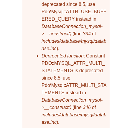
deprecated since 8.5, use
Pdo\Mysql::ATTR_USE_BUFF
ERED_QUERY instead in
DatabaseConnection_mysql-
>__construct()
(line
334
of
includes/database/mysql/datab
ase.inc
).
Deprecated function
: Constant
PDO::MYSQL_ATTR_MULTI_
STATEMENTS is deprecated
since 8.5, use
Pdo\Mysql::ATTR_MULTI_STA
TEMENTS instead in
DatabaseConnection_mysql-
>__construct()
(line
346
of
includes/database/mysql/datab
ase.inc
).