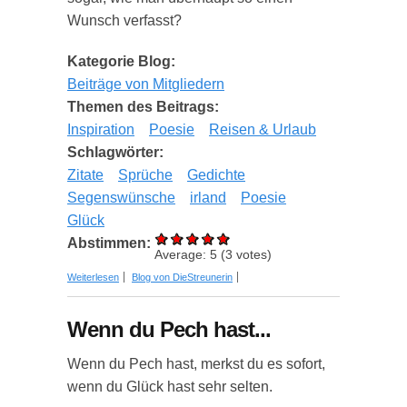
Wunsch verfasst?
Kategorie Blog:
Beiträge von Mitgliedern
Themen des Beitrags:
Inspiration
Poesie
Reisen & Urlaub
Schlagwörter:
Zitate
Sprüche
Gedichte
Segenswünsche
irland
Poesie
Glück
Abstimmen:
Average:
5
(
3
votes)
über Was sind Irische Segenswünsche und
Weiterlesen
Blog von DieStreunerin
warum sind sie so beliebt?
Wenn du Pech hast...
Wenn du Pech hast, merkst du es sofort,
wenn du Glück hast sehr selten.