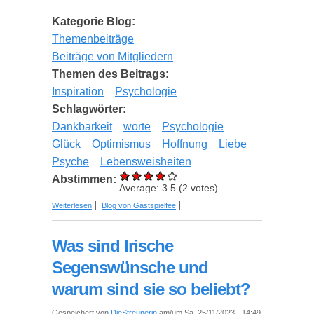
Kategorie Blog:
Themenbeiträge
Beiträge von Mitgliedern
Themen des Beitrags:
Inspiration
Psychologie
Schlagwörter:
Dankbarkeit
worte
Psychologie
Glück
Optimismus
Hoffnung
Liebe
Psyche
Lebensweisheiten
Abstimmen:
Average:
3.5
(
2
votes)
über Lass dich von der Magie der Worte
Weiterlesen
Blog von Gastspielfee
inspirieren: Die Kraft in jedem Ausdruck
Was sind Irische
Segenswünsche und
warum sind sie so beliebt?
Gespeichert von
DieStreunerin
am/um Sa, 25/11/2023 - 14:49