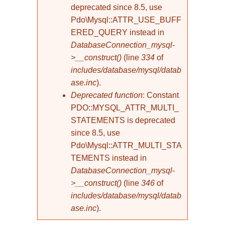
deprecated since 8.5, use
Pdo\Mysql::ATTR_USE_BUFF
ERED_QUERY instead in
DatabaseConnection_mysql-
>__construct()
(line
334
of
includes/database/mysql/datab
ase.inc
).
Deprecated function
: Constant
PDO::MYSQL_ATTR_MULTI_
STATEMENTS is deprecated
since 8.5, use
Pdo\Mysql::ATTR_MULTI_STA
TEMENTS instead in
DatabaseConnection_mysql-
>__construct()
(line
346
of
includes/database/mysql/datab
ase.inc
).