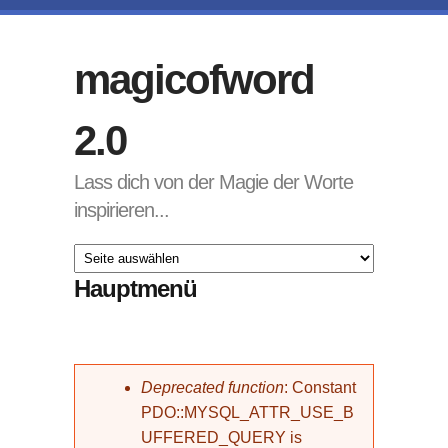
Direkt zum Inhalt
magicofword
2.0
Lass dich von der Magie der Worte
inspirieren...
Hauptmenü
Fehlermeldung
Deprecated function
: Constant
PDO::MYSQL_ATTR_USE_B
UFFERED_QUERY is