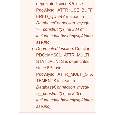
deprecated since 8.5, use
Pdo\Mysql::ATTR_USE_BUFF
ERED_QUERY instead in
DatabaseConnection_mysql-
>__construct()
(line
334
of
includes/database/mysql/datab
ase.inc
).
Deprecated function
: Constant
PDO::MYSQL_ATTR_MULTI_
STATEMENTS is deprecated
since 8.5, use
Pdo\Mysql::ATTR_MULTI_STA
TEMENTS instead in
DatabaseConnection_mysql-
>__construct()
(line
346
of
includes/database/mysql/datab
ase.inc
).