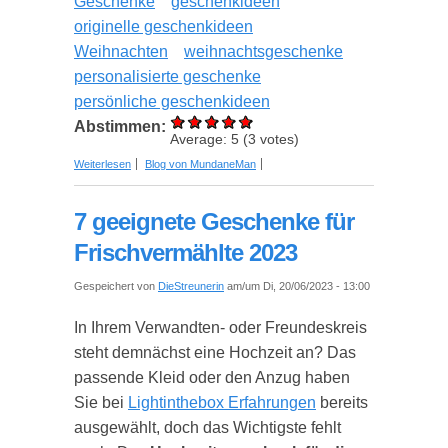
Geschenke
geschenkideen
originelle geschenkideen
Weihnachten
weihnachtsgeschenke
personalisierte geschenke
persönliche geschenkideen
Abstimmen:
Average:
5
(
3
votes)
über 10 personalisierte Geschenkideen: Die
Weiterlesen
Blog von MundaneMan
besten individuellen Geschenke 2024
7 geeignete Geschenke für
Frischvermählte 2023
Gespeichert von
DieStreunerin
am/um Di, 20/06/2023 - 13:00
In Ihrem Verwandten- oder Freundeskreis
steht demnächst eine Hochzeit an? Das
passende Kleid oder den Anzug haben
Sie bei
Lightinthebox Erfahrungen
bereits
ausgewählt, doch das Wichtigste fehlt