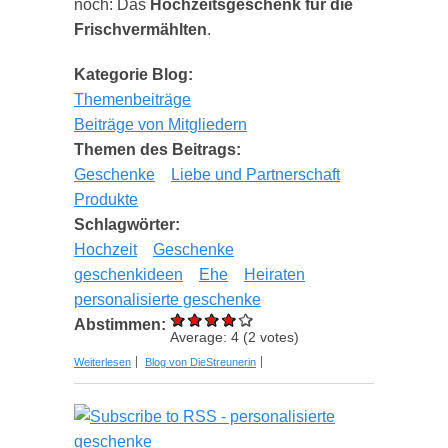
noch: Das
Hochzeitsgeschenk für die
Frischvermählten
.
Kategorie Blog:
Themenbeiträge
Beiträge von Mitgliedern
Themen des Beitrags:
Geschenke
Liebe und Partnerschaft
Produkte
Schlagwörter:
Hochzeit
Geschenke
geschenkideen
Ehe
Heiraten
personalisierte geschenke
Abstimmen:
Average:
4
(
2
votes)
über 7 geeignete Geschenke für Frischvermählte
Weiterlesen
Blog von DieStreunerin
2023