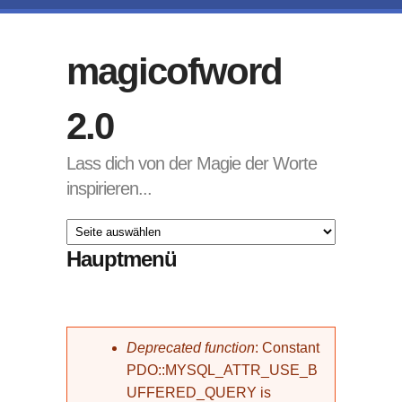
Direkt zum Inhalt
magicofword
2.0
Lass dich von der Magie der Worte
inspirieren...
Hauptmenü
Fehlermeldung
Deprecated function
: Constant
PDO::MYSQL_ATTR_USE_B
UFFERED_QUERY is