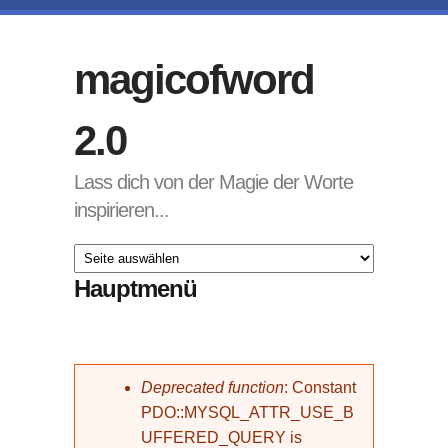
Direkt zum Inhalt
magicofword
2.0
Lass dich von der Magie der Worte
inspirieren...
Hauptmenü
Fehlermeldung
Deprecated function
: Constant
PDO::MYSQL_ATTR_USE_B
UFFERED_QUERY is