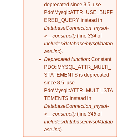
deprecated since 8.5, use
Pdo\Mysql::ATTR_USE_BUFF
ERED_QUERY instead in
DatabaseConnection_mysql-
>__construct()
(line
334
of
includes/database/mysql/datab
ase.inc
).
Deprecated function
: Constant
PDO::MYSQL_ATTR_MULTI_
STATEMENTS is deprecated
since 8.5, use
Pdo\Mysql::ATTR_MULTI_STA
TEMENTS instead in
DatabaseConnection_mysql-
>__construct()
(line
346
of
includes/database/mysql/datab
ase.inc
).