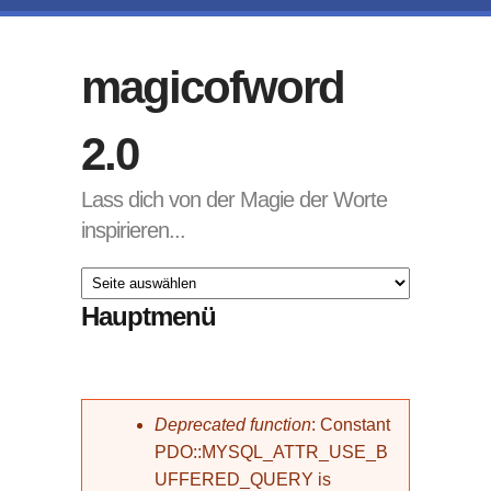
Direkt zum Inhalt
magicofword
2.0
Lass dich von der Magie der Worte
inspirieren...
Hauptmenü
Fehlermeldung
Deprecated function
: Constant
PDO::MYSQL_ATTR_USE_B
UFFERED_QUERY is