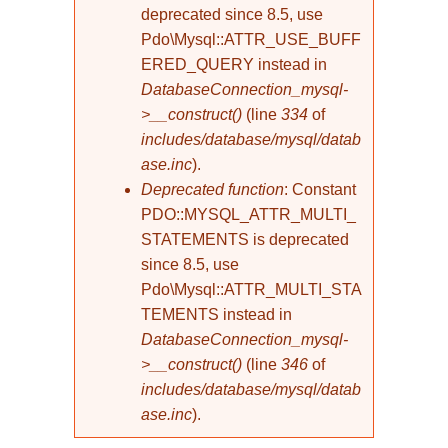
deprecated since 8.5, use
Pdo\Mysql::ATTR_USE_BUFF
ERED_QUERY instead in
DatabaseConnection_mysql-
>__construct()
(line
334
of
includes/database/mysql/datab
ase.inc
).
Deprecated function
: Constant
PDO::MYSQL_ATTR_MULTI_
STATEMENTS is deprecated
since 8.5, use
Pdo\Mysql::ATTR_MULTI_STA
TEMENTS instead in
DatabaseConnection_mysql-
>__construct()
(line
346
of
includes/database/mysql/datab
ase.inc
).