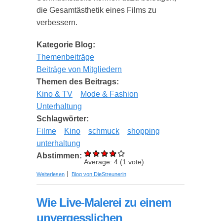
die Gesamtästhetik eines Films zu
verbessern.
Kategorie Blog:
Themenbeiträge
Beiträge von Mitgliedern
Themen des Beitrags:
Kino & TV
Mode & Fashion
Unterhaltung
Schlagwörter:
Filme
Kino
schmuck
shopping
unterhaltung
Abstimmen:
Average:
4
(
1
vote)
über Wie Filmproduzenten die besten
Weiterlesen
Blog von DieStreunerin
Schmuckstücke für ihre Filme auswählen
Wie Live-Malerei zu einem
unvergesslichen