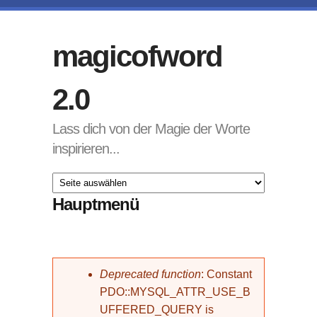
Direkt zum Inhalt
magicofword
2.0
Lass dich von der Magie der Worte
inspirieren...
Hauptmenü
Fehlermeldung
Deprecated function
: Constant
PDO::MYSQL_ATTR_USE_B
UFFERED_QUERY is