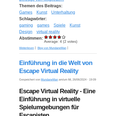
Themen des Beitrags:
Games
Kunst
Unterhaltung
Schlagwörter:
gaming
games
Spiele
Kunst
Design
virtual reality
Abstimmen:
Average:
4
(
2
votes)
über Integration von Kunst und Gaming: Eine
Weiterlesen
Blog von MundaneMan
Untersuchung der kreativen Gestaltung virtueller
Welten
Einführung in die Welt von
Escape Virtual Reality
Gespeichert von
MundaneMan
am/um Mi, 26/06/2024 - 19:09
Escape Virtual Reality - Eine
Einführung in virtuelle
Spielumgebungen für
Escapisten