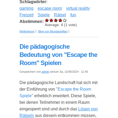
Schlagwörter:
gaming
escape room
virtual reality
Freizeit
Spiele
Rätsel
fun
Abstimmen:
Average:
4
(
1
vote)
über Einführung in die Welt von Escape Virtual
Weiterlesen
Blog von MundaneMan
Reality
Die pädagogische
Bedeutung von "Escape the
Room" Spielen
Gespeichert von
admin
am/um Sa, 11/05/2024 - 11:40
Die pädagogische Landschaft hat sich mit
der Einführung von "
Escape the Room
Spiele
" erheblich erweitert. Diese Spiele,
bei denen Teilnehmer in einem Raum
eingesperrt sind und durch das
Lösen von
Rätseln
aus diesem entkommen müssen,