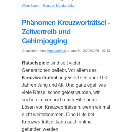
über Dein eigenes Krimidinner: So wirst du zum
Weiterlesen
Blog von MundaneMan
Regisseur einer unvergesslichen Geschichte
Phänomen Kreuzworträtsel -
Zeitvertreib und
Gehirnjogging
Gespeichert von
MundaneMan
am/um So, 23/02/2025 - 07:13
Rätselspiele
sind seit vielen
Generationen beliebt. Vor allem das
Kreuzworträtsel
begeistert seit über 100
Jahren Jung und Alt. Und ganz egal, wie
viele Rätsel schon gelöst wurden, wir
suchen immer noch nach Hilfe beim
Lösen von Kreuzworträtseln, wenn wir mal
nicht weiterkommen. Eine Hilfe bei
Kreuzworträtsel kann auch online
gefunden werden.