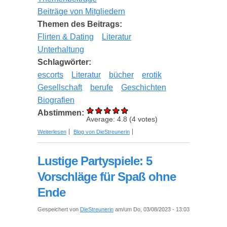
Beiträge von Mitgliedern
Themen des Beitrags:
Flirten & Dating
Literatur
Unterhaltung
Schlagwörter:
escorts
Literatur
bücher
erotik
Gesellschaft
berufe
Geschichten
Biografien
Abstimmen:
Average:
4.8
(
4
votes)
über Von verbotenen Liebesaffären bis hin zu
Weiterlesen
Blog von DieStreunerin
geheimnisvollen Intrigen: Die 8 fesselndsten
Bücher über Escorts und ihre Geschichten
Lustige Partyspiele: 5
Vorschläge für Spaß ohne
Ende
Gespeichert von
DieStreunerin
am/um Do, 03/08/2023 - 13:03