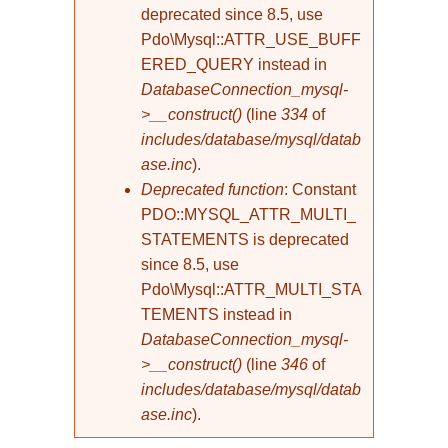
deprecated since 8.5, use
Pdo\Mysql::ATTR_USE_BUFF
ERED_QUERY instead in
DatabaseConnection_mysql-
>__construct()
(line
334
of
includes/database/mysql/datab
ase.inc
).
Deprecated function
: Constant
PDO::MYSQL_ATTR_MULTI_
STATEMENTS is deprecated
since 8.5, use
Pdo\Mysql::ATTR_MULTI_STA
TEMENTS instead in
DatabaseConnection_mysql-
>__construct()
(line
346
of
includes/database/mysql/datab
ase.inc
).