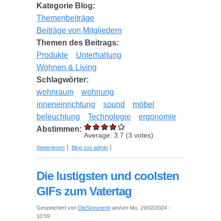
Kategorie Blog:
Themenbeiträge
Beiträge von Mitgliedern
Themen des Beitrags:
Produkte
Unterhaltung
Wohnen & Living
Schlagwörter:
wohnraum
wohnung
inneneinrichtung
sound
möbel
beleuchtung
Technologie
ergonomie
Abstimmen:
Average:
3.7
(
3
votes)
über Optimierung von Unterhaltungsräumen - wie
Weiterlesen
Blog von admin
erreicht man das?
Die lustigsten und coolsten
GIFs zum Vatertag
Gespeichert von
DieStreunerin
am/um Mo, 19/02/2024 -
10:59