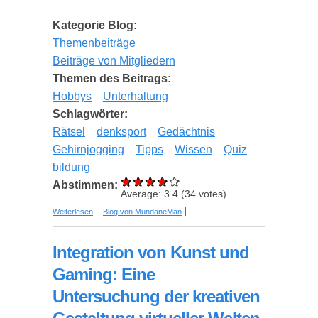
Kategorie Blog:
Themenbeiträge
Beiträge von Mitgliedern
Themen des Beitrags:
Hobbys
Unterhaltung
Schlagwörter:
Rätsel
denksport
Gedächtnis
Gehirnjogging
Tipps
Wissen
Quiz
bildung
Abstimmen:
Average:
3.4
(
34
votes)
über Phänomen Kreuzworträtsel - Zeitvertreib und
Weiterlesen
Blog von MundaneMan
Gehirnjogging
Integration von Kunst und
Gaming: Eine
Untersuchung der kreativen