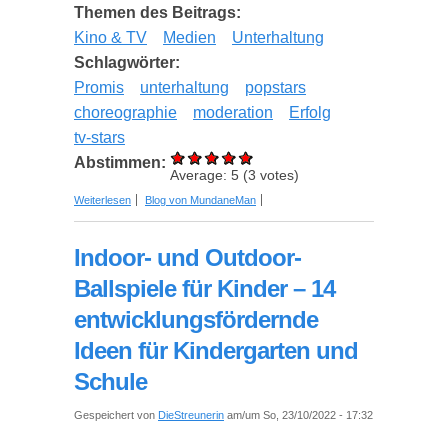
Themen des Beitrags:
Kino & TV
Medien
Unterhaltung
Schlagwörter:
Promis
unterhaltung
popstars
choreographie
moderation
Erfolg
tv-stars
Abstimmen:
Average:
5
(
3
votes)
über Detlef Soost: Der Weg zum Erfolg als
Weiterlesen
Blog von MundaneMan
Choreograph, Moderator und Mental-Coach
Indoor- und Outdoor-
Ballspiele für Kinder – 14
entwicklungsfördernde
Ideen für Kindergarten und
Schule
Gespeichert von
DieStreunerin
am/um So, 23/10/2022 - 17:32