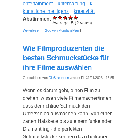
entertainment
unterhaltung
ki
künstliche intelligenz
kreativität
Abstimmen:
Average:
5
(
2
votes)
über Der Einfluss von künstlicher Intelligenz auf
Weiterlesen
Blog von MundaneMan
die Entertainment Branche: Eine neue Ära der
Kreativität
Wie Filmproduzenten die
besten Schmuckstücke für
ihre Filme auswählen
Gespeichert von
DieStreunerin
am/um Di, 31/01/2023 - 16:55
Wenn es darum geht, einen Film zu
drehen, wissen viele Filmemacher/innen,
dass der richtige Schmuck den
Unterschied ausmachen kann. Von einer
zarten Halskette bis zu einem funkelnden
Diamantring - die perfekten
Schmuckstücke können dazu beitragen,