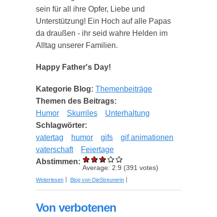
sein für all ihre Opfer, Liebe und
Unterstützung! Ein Hoch auf alle Papas
da draußen - ihr seid wahre Helden im
Alltag unserer Familien.
Happy Father's Day!
Kategorie Blog:
Themenbeiträge
Themen des Beitrags:
Humor
Skurriles
Unterhaltung
Schlagwörter:
vatertag
humor
gifs
gif animationen
vaterschaft
Feiertage
Abstimmen:
Average:
2.9
(
391
votes)
über Die lustigsten und coolsten GIFs zum
Weiterlesen
Blog von DieStreunerin
Vatertag
Von verbotenen