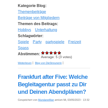
Kategorie Blog:
Themenbeiträge
Beiträge von Mitgliedern
Themen des Beitrags:
Hobbys
Unterhaltung
Schlagwörter:
Spiele
Party
partyspiele
Freizeit
Spass
Abstimmen:
Average:
5
(
3
votes)
über Lustige Partyspiele: 5 Vorschläge für Spaß
Weiterlesen
Blog von DieStreunerin
ohne Ende
Frankfurt after Five: Welche
Begleitagentur passt zu Dir
und Deinen Abendplänen?
Gespeichert von
MundaneMan
am/um Mi, 03/05/2023 - 13:32