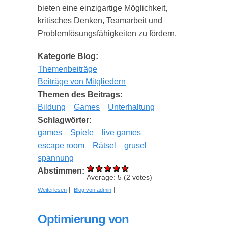
bieten eine einzigartige Möglichkeit,
kritisches Denken, Teamarbeit und
Problemlösungsfähigkeiten zu fördern.
Kategorie Blog:
Themenbeiträge
Beiträge von Mitgliedern
Themen des Beitrags:
Bildung
Games
Unterhaltung
Schlagwörter:
games
Spiele
live games
escape room
Rätsel
grusel
spannung
Abstimmen:
Average:
5
(
2
votes)
über Die pädagogische Bedeutung von "Escape
Weiterlesen
Blog von admin
the Room" Spielen
Optimierung von