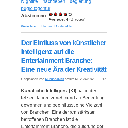
Nightlife
nachtleben
begleitung
begleitagentur
Abstimmen:
Average:
4
(
3
votes)
über Frankfurt after Five: Welche Begleitagentur
Weiterlesen
Blog von MundaneMan
passt zu Dir und Deinen Abendplänen?
Der Einfluss von künstlicher
Intelligenz auf die
Entertainment Branche:
Eine neue Ära der Kreativität
Gespeichert von
MundaneMan
am/um Mi, 29/03/2023 - 17:12
Künstliche Intelligenz (KI)
hat in den
letzten Jahren zunehmend an Bedeutung
gewonnen und beeinflusst eine Vielzahl
von Branchen. Eine der am stärksten
betroffenen Branchen ist die
Entertainment-Branche, die aufgrund der