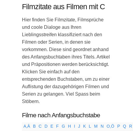
Filmzitate aus Filmen mit C
Hier finden Sie Filmzitate, Filmsprüche
und coole Dialoge aus Ihren
Lieblingsstreifen klassifiziert nach den
Filmen oder Serien, in denen sie
vorkommen. Diese sind geordnet anhand
des Anfangsbuchtaben ihres Titels. Artikel
und Präpositionen werden berücksichtigt.
Klicken Sie einfach auf den
entsprechenden Buchstaben, um zu einer
Auflistung der dazugehörigen Filmen und
Serien zu gelangen. Viel Spass beim
Stöbern.
Filme nach Anfangsbuchstabe
A,Ä
B
C
D
E
F
G
H
I
J
K
L
M
N
O,Ö
P
Q
R