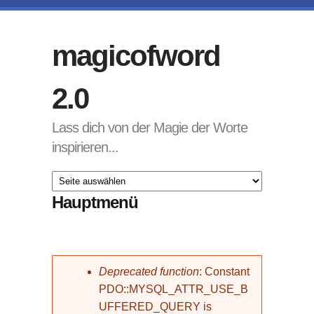
Direkt zum Inhalt
magicofword
2.0
Lass dich von der Magie der Worte
inspirieren...
Hauptmenü
Fehlermeldung
Deprecated function
: Constant
PDO::MYSQL_ATTR_USE_B
UFFERED_QUERY is