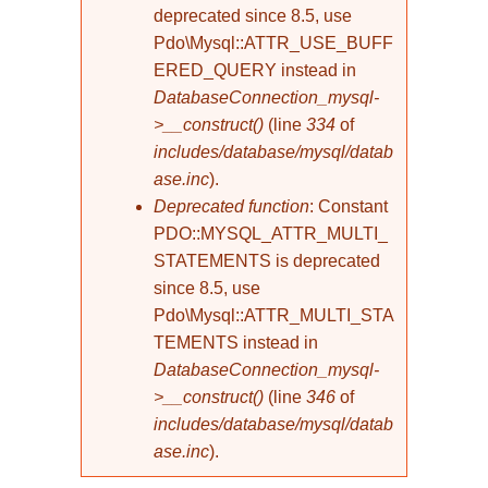
deprecated since 8.5, use
Pdo\Mysql::ATTR_USE_BUFF
ERED_QUERY instead in
DatabaseConnection_mysql-
>__construct()
(line
334
of
includes/database/mysql/datab
ase.inc
).
Deprecated function
: Constant
PDO::MYSQL_ATTR_MULTI_
STATEMENTS is deprecated
since 8.5, use
Pdo\Mysql::ATTR_MULTI_STA
TEMENTS instead in
DatabaseConnection_mysql-
>__construct()
(line
346
of
includes/database/mysql/datab
ase.inc
).