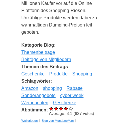
Millionen Käufer vor auf die Online
Plattform des Shopping-Riesen.
Unzählige Produkte werden dabei zu
wahrhaftigen Dumping-Preisen feil
geboten.
Kategorie Blog:
Themenbeiträge
Beiträge von Mitgliedern
Themen des Beitrags:
Geschenke
Produkte
Shopping
Schlagwörter:
Amazon
shopping
Rabatte
Sonderangebote
cyber week
Weihnachten
Geschenke
Abstimmen:
Average:
3.1
(
627
votes)
über 3 Gründe für Gutschein Codes während der
Weiterlesen
Blog von MundaneMan
Cyper Monday Woche und Weihnachtszeit