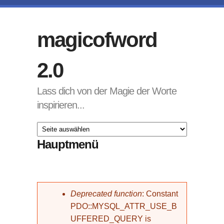
Direkt zum Inhalt
magicofword
2.0
Lass dich von der Magie der Worte
inspirieren...
Hauptmenü
Fehlermeldung
Deprecated function
: Constant
PDO::MYSQL_ATTR_USE_B
UFFERED_QUERY is