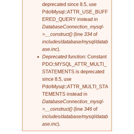
deprecated since 8.5, use
Pdo\Mysql::ATTR_USE_BUFF
ERED_QUERY instead in
DatabaseConnection_mysql-
>__construct()
(line
334
of
includes/database/mysql/datab
ase.inc
).
Deprecated function
: Constant
PDO::MYSQL_ATTR_MULTI_
STATEMENTS is deprecated
since 8.5, use
Pdo\Mysql::ATTR_MULTI_STA
TEMENTS instead in
DatabaseConnection_mysql-
>__construct()
(line
346
of
includes/database/mysql/datab
ase.inc
).