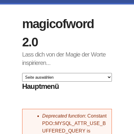
Direkt zum Inhalt
magicofword
2.0
Lass dich von der Magie der Worte
inspirieren...
Hauptmenü
Fehlermeldung
Deprecated function
: Constant
PDO::MYSQL_ATTR_USE_B
UFFERED_QUERY is