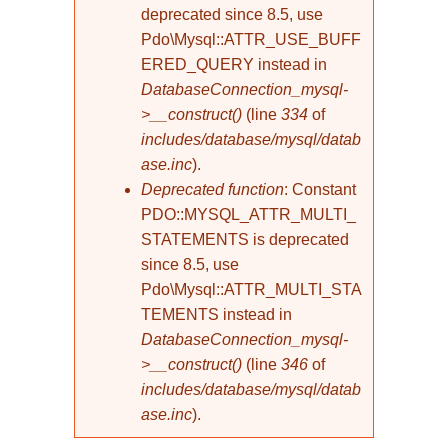
deprecated since 8.5, use
Pdo\Mysql::ATTR_USE_BUFF
ERED_QUERY instead in
DatabaseConnection_mysql-
>__construct()
(line
334
of
includes/database/mysql/datab
ase.inc
).
Deprecated function
: Constant
PDO::MYSQL_ATTR_MULTI_
STATEMENTS is deprecated
since 8.5, use
Pdo\Mysql::ATTR_MULTI_STA
TEMENTS instead in
DatabaseConnection_mysql-
>__construct()
(line
346
of
includes/database/mysql/datab
ase.inc
).