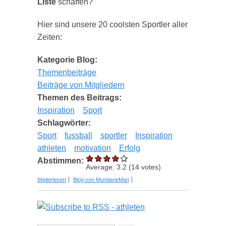
Liste
schaffen?
Hier sind unsere 20 coolsten Sportler aller
Zeiten:
Kategorie Blog:
Themenbeiträge
Beiträge von Mitgliedern
Themen des Beitrags:
Inspiration
Sport
Schlagwörter:
Sport
fussball
sportler
Inspiration
athleten
motivation
Erfolg
Abstimmen:
Average:
3.2
(
14
votes)
über Die 20 coolsten Sportler aller Zeiten - und
Weiterlesen
Blog von MundaneMan
ihre inspirierendsten Zitate