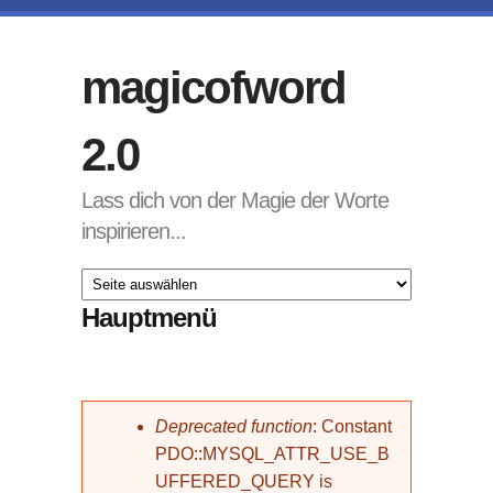
Direkt zum Inhalt
magicofword
2.0
Lass dich von der Magie der Worte
inspirieren...
Hauptmenü
Fehlermeldung
Deprecated function
: Constant
PDO::MYSQL_ATTR_USE_B
UFFERED_QUERY is