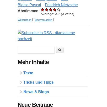
Blaise Pascal
Friedrich Nietzsche
Abstimmen:
Average:
3.7
(
3
votes)
über Freche Sprüche, schöne Reden und lustige
Weiterlesen
Blog von admin
Vorträge zur Diamantenen Hochzeit
Suchformular
Suche
Mehr Inhalte
Texte
Tricks und Tipps
News & Blogs
Neue Beiträge