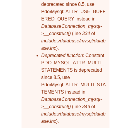
deprecated since 8.5, use
Pdo\Mysql::ATTR_USE_BUFF
ERED_QUERY instead in
DatabaseConnection_mysql-
>__construct()
(line
334
of
includes/database/mysql/datab
ase.inc
).
Deprecated function
: Constant
PDO::MYSQL_ATTR_MULTI_
STATEMENTS is deprecated
since 8.5, use
Pdo\Mysql::ATTR_MULTI_STA
TEMENTS instead in
DatabaseConnection_mysql-
>__construct()
(line
346
of
includes/database/mysql/datab
ase.inc
).