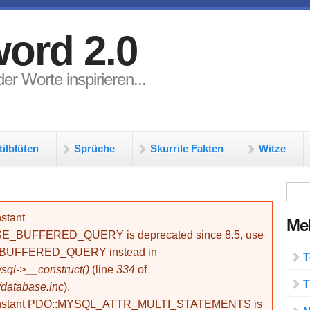
ord 2.0
er Worte inspirieren...
tilblüten
Sprüche
Skurrile Fakten
Witze
Su
stant
Meh
BUFFERED_QUERY is deprecated since 8.5, use
_BUFFERED_QUERY instead in
T
ql->__construct()
(line
334
of
T
/database.inc
).
onstant PDO::MYSQL_ATTR_MULTI_STATEMENTS is