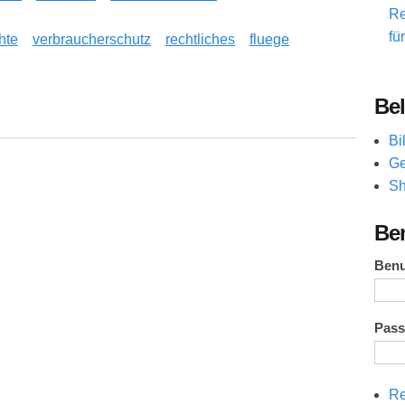
Re
fü
hte
verbraucherschutz
rechtliches
fluege
Bel
 ohne rechtliche Vertretung durch: Ihr Recht auf Entschädigung
Bi
Ge
Sh
Be
Ben
Pas
Re