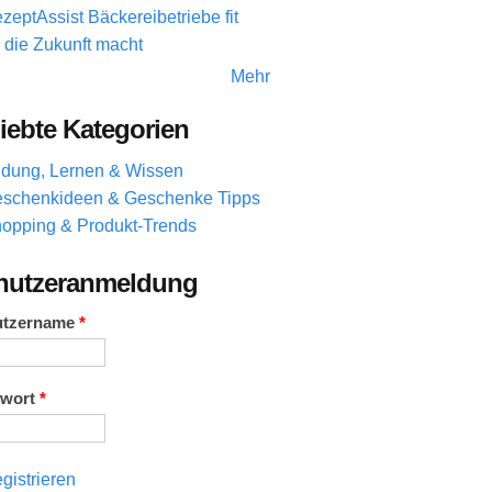
zeptAssist Bäckereibetriebe fit
r die Zukunft macht
Mehr
iebte Kategorien
ldung, Lernen & Wissen
schenkideen & Geschenke Tipps
opping & Produkt-Trends
nutzeranmeldung
utzername
*
swort
*
gistrieren