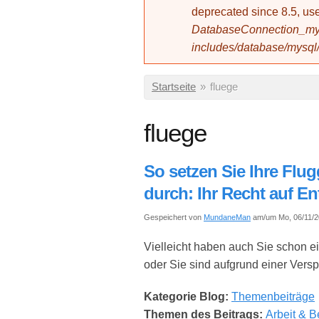
deprecated since 8.5, 
DatabaseConnection_mys
includes/database/mysql
Sie sind hier
Startseite
»
fluege
fluege
So setzen Sie Ihre Flug
durch: Ihr Recht auf E
Gespeichert von
MundaneMan
am/um Mo, 06/11/20
Vielleicht haben auch Sie schon ei
oder Sie sind aufgrund einer Versp
Kategorie Blog:
Themenbeiträge
Themen des Beitrags:
Arbeit & B