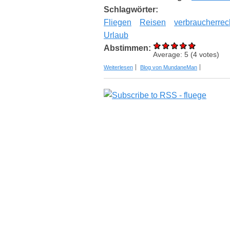
Schlagwörter:
Fliegen
Reisen
verbraucherrec
Urlaub
Abstimmen:
Average:
5
(
4
votes)
über So setzen Sie Ihre Fluggastrechte
Weiterlesen
Blog von MundaneMan