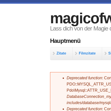
Direkt zum Inhalt
magicofw
Lass dich von der Magie d
Hauptmenü
Zitate
Filmzitate
S
Fehlermeldung
Deprecated function
: Con
PDO::MYSQL_ATTR_USE_
Pdo\Mysql::ATTR_USE
DatabaseConnection_mys
includes/database/mysql
Deprecated function
: C