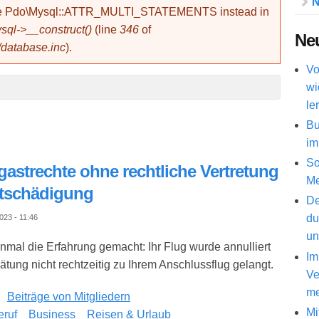
N
use Pdo\Mysql::ATTR_MULTI_STATEMENTS instead in
ql->__construct()
(line
346
of
Neu
/database.inc
).
Vo
wi
le
Bu
im
So
gastrechte ohne rechtliche Vertretung
Me
ntschädigung
De
du
23 - 11:46
un
nmal die Erfahrung gemacht: Ihr Flug wurde annulliert
Im
ätung nicht rechtzeitig zu Ihrem Anschlussflug gelangt.
Ve
me
Beiträge von Mitgliedern
Mi
eruf
Business
Reisen & Urlaub