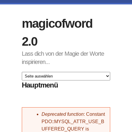
Direkt zum Inhalt
magicofword
2.0
Lass dich von der Magie der Worte
inspirieren...
Hauptmenü
Fehlermeldung
Deprecated function
: Constant
PDO::MYSQL_ATTR_USE_B
UFFERED_QUERY is