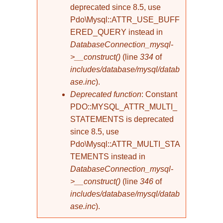
deprecated since 8.5, use
Pdo\Mysql::ATTR_USE_BUFF
ERED_QUERY instead in
DatabaseConnection_mysql-
>__construct()
(line
334
of
includes/database/mysql/datab
ase.inc
).
Deprecated function
: Constant
PDO::MYSQL_ATTR_MULTI_
STATEMENTS is deprecated
since 8.5, use
Pdo\Mysql::ATTR_MULTI_STA
TEMENTS instead in
DatabaseConnection_mysql-
>__construct()
(line
346
of
includes/database/mysql/datab
ase.inc
).