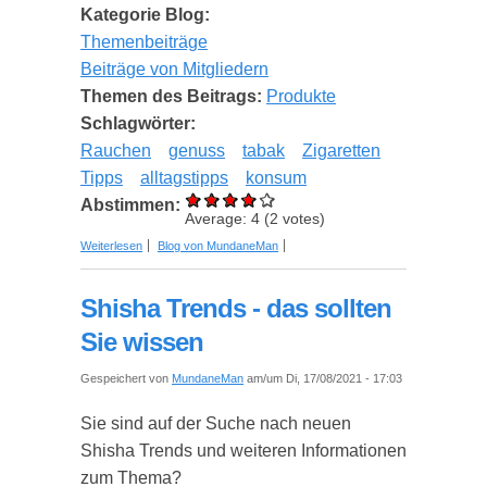
Kategorie Blog:
Themenbeiträge
Beiträge von Mitgliedern
Themen des Beitrags:
Produkte
Schlagwörter:
Rauchen
genuss
tabak
Zigaretten
Tipps
alltagstipps
konsum
Abstimmen:
Average:
4
(
2
votes)
über Zigaretten stopfen – Tipps und Tricks für
Weiterlesen
Blog von MundaneMan
Raucher
Shisha Trends - das sollten
Sie wissen
Gespeichert von
MundaneMan
am/um Di, 17/08/2021 - 17:03
Sie sind auf der Suche nach neuen
Shisha Trends und weiteren Informationen
zum Thema?