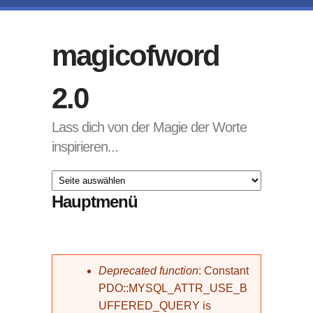
Direkt zum Inhalt
magicofword
2.0
Lass dich von der Magie der Worte
inspirieren...
Hauptmenü
Fehlermeldung
Deprecated function
: Constant
PDO::MYSQL_ATTR_USE_B
UFFERED_QUERY is