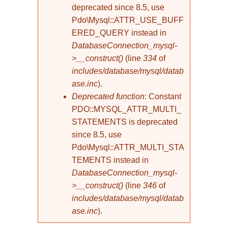
deprecated since 8.5, use
Pdo\Mysql::ATTR_USE_BUFF
ERED_QUERY instead in
DatabaseConnection_mysql-
>__construct()
(line
334
of
includes/database/mysql/datab
ase.inc
).
Deprecated function
: Constant
PDO::MYSQL_ATTR_MULTI_
STATEMENTS is deprecated
since 8.5, use
Pdo\Mysql::ATTR_MULTI_STA
TEMENTS instead in
DatabaseConnection_mysql-
>__construct()
(line
346
of
includes/database/mysql/datab
ase.inc
).