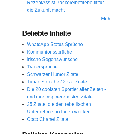
RezeptAssist Bäckereibetriebe fit für
die Zukunft macht
Mehr
Beliebte Inhalte
WhatsApp Status Sprüche
Kommunionssprüche
Irische Segenswünsche
Trauersprüche
Schwarzer Humor Zitate
Tupac Sprüche / 2Pac Zitate
Die 20 coolsten Sportler aller Zeiten -
und ihre inspirierendsten Zitate
25 Zitate, die den rebellischen
Unternehmer in Ihnen wecken
Coco Chanel Zitate