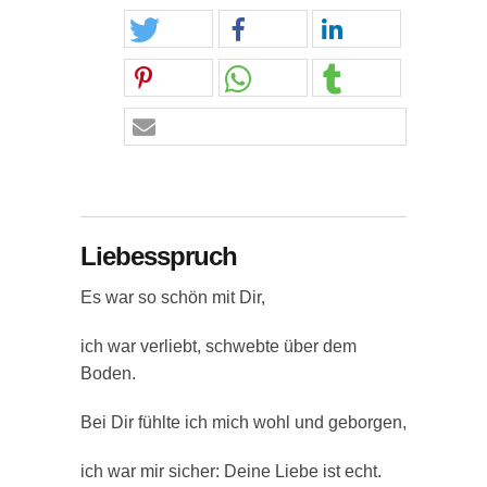
Liebesspruch
Es war so schön mit Dir,
ich war verliebt, schwebte über dem
Boden.
Bei Dir fühlte ich mich wohl und geborgen,
ich war mir sicher: Deine Liebe ist echt.