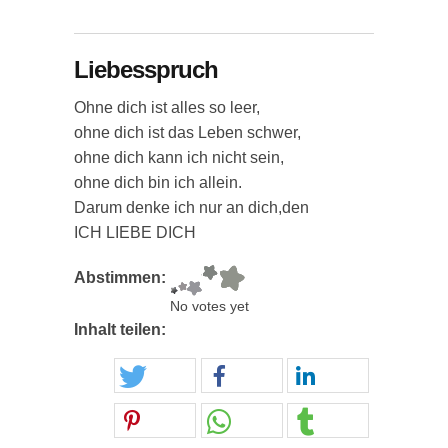
Liebesspruch
Ohne dich ist alles so leer,
ohne dich ist das Leben schwer,
ohne dich kann ich nicht sein,
ohne dich bin ich allein.
Darum denke ich nur an dich,den
ICH LIEBE DICH
Abstimmen:
No votes yet
Inhalt teilen: