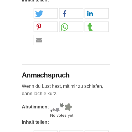
Anmachspruch
Wenn du Lust hast, mit mir zu schlafen,
dann lächle kurz.
Abstimmen:
No votes yet
Inhalt teilen: