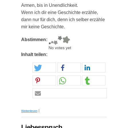
Armen, bis in Unendlichkeit.
Wenn ich dir eine Geschichte erzähle,
dann nur für dich, denn ich selber erzähle
mir keine Geschichte.
Abstimmen:
No votes yet
Inhalt teilen:
über Liebesspruch
Weiterlesen
Liebesspruch