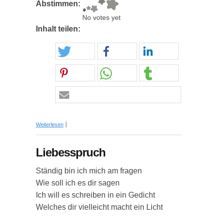
Abstimmen:
No votes yet
Inhalt teilen:
über Liebesspruch
Weiterlesen
Liebesspruch
Ständig bin ich mich am fragen
Wie soll ich es dir sagen
Ich will es schreiben in ein Gedicht
Welches dir vielleicht macht ein Licht