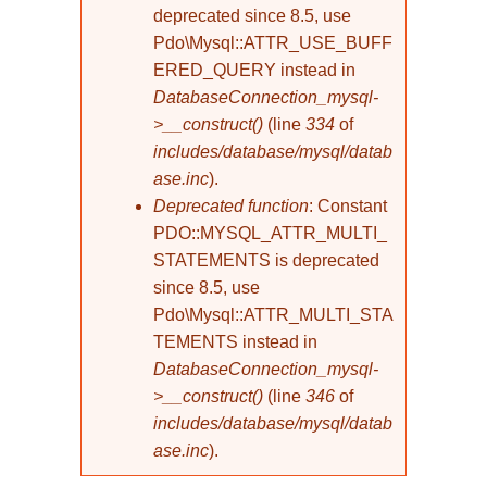
deprecated since 8.5, use
Pdo\Mysql::ATTR_USE_BUFF
ERED_QUERY instead in
DatabaseConnection_mysql-
>__construct()
(line
334
of
includes/database/mysql/datab
ase.inc
).
Deprecated function
: Constant
PDO::MYSQL_ATTR_MULTI_
STATEMENTS is deprecated
since 8.5, use
Pdo\Mysql::ATTR_MULTI_STA
TEMENTS instead in
DatabaseConnection_mysql-
>__construct()
(line
346
of
includes/database/mysql/datab
ase.inc
).