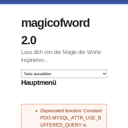
Direkt zum Inhalt
magicofword
2.0
Lass dich von der Magie der Worte
inspirieren...
Hauptmenü
Fehlermeldung
Deprecated function
: Constant
PDO::MYSQL_ATTR_USE_B
UFFERED_QUERY is