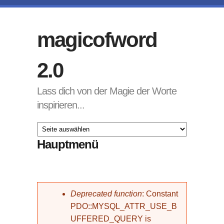
Direkt zum Inhalt
magicofword
2.0
Lass dich von der Magie der Worte
inspirieren...
Hauptmenü
Fehlermeldung
Deprecated function
: Constant
PDO::MYSQL_ATTR_USE_B
UFFERED_QUERY is