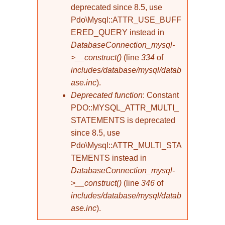
deprecated since 8.5, use
Pdo\Mysql::ATTR_USE_BUFF
ERED_QUERY instead in
DatabaseConnection_mysql-
>__construct()
(line
334
of
includes/database/mysql/datab
ase.inc
).
Deprecated function
: Constant
PDO::MYSQL_ATTR_MULTI_
STATEMENTS is deprecated
since 8.5, use
Pdo\Mysql::ATTR_MULTI_STA
TEMENTS instead in
DatabaseConnection_mysql-
>__construct()
(line
346
of
includes/database/mysql/datab
ase.inc
).