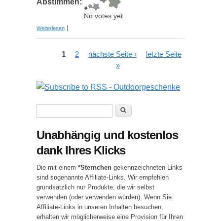
Abstimmen:
No votes yet
über Gute Laune Kühlbox mit Sound - Boom Box
Weiterlesen
Seiten
1
2
nächste Seite ›
letzte Seite
»
Suchformular
Suche
Unabhängig und kostenlos
dank Ihres Klicks
Die mit einem
*Sternchen
gekennzeichneten Links
sind sogenannte Affiliate-Links. Wir empfehlen
grundsätzlich nur Produkte, die wir selbst
verwenden (oder verwenden würden). Wenn Sie
Affiliate-Links in unseren Inhalten besuchen,
erhalten wir möglicherweise eine Provision für Ihren