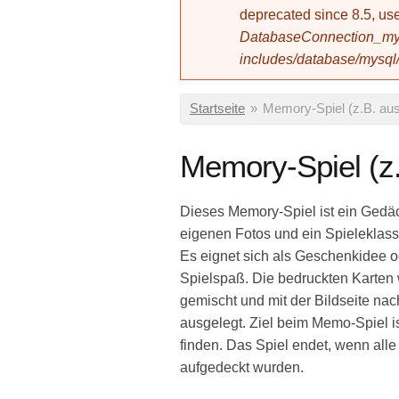
deprecated since 8.5, 
DatabaseConnection_mys
includes/database/mysql
Sie sind hier
Startseite
»
Memory-Spiel (z.B. aus
Memory-Spiel (z.
Dieses Memory-Spiel ist ein Gedäc
eigenen Fotos und ein Spieleklassi
Es eignet sich als Geschenkidee o
Spielspaß. Die bedruckten Karten
gemischt und mit der Bildseite nac
ausgelegt. Ziel beim Memo-Spiel i
finden. Das Spiel endet, wenn all
aufgedeckt wurden.