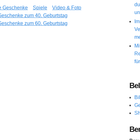
du
e Geschenke
Spiele
Video & Foto
un
Geschenke zum 40. Geburtstag
Im
Geschenke zum 60. Geburtstag
Ve
me
Mi
Re
fü
Bel
Bi
Ge
Sh
Be