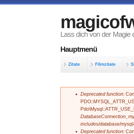
Direkt zum Inhalt
magicofw
Lass dich von der Magie d
Hauptmenü
Zitate
Filmzitate
S
Fehlermeldung
Deprecated function
: Con
PDO::MYSQL_ATTR_USE_
Pdo\Mysql::ATTR_USE
DatabaseConnection_mys
includes/database/mysql
Deprecated function
: C