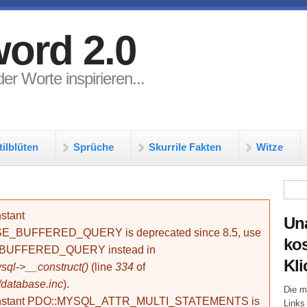
ord 2.0
er Worte inspirieren...
tilblüten
Sprüche
Skurrile Fakten
Witze
Su
stant
Un
BUFFERED_QUERY is deprecated since 8.5, use
kos
_BUFFERED_QUERY instead in
Kli
ql->__construct()
(line
334
of
/database.inc
).
Die m
onstant PDO::MYSQL_ATTR_MULTI_STATEMENTS is
Links