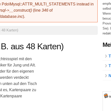
empfe
use Pdo\Mysql::ATTR_MULTI_STATEMENTS instead in
selbs
ql->__construct()
(line
346
of
Wenn 
/database.inc
).
besuc
Provi
Sie).
 48 Karten)
redakt
Meh
B. aus 48 Karten)
T
htnisspiel mit den
ker für Jung und Alt.
T
der für den eigenen
N
 werden verdeckt
h unten auf den Tisch
st es, Kartenpaare zu
e Kartenpaare