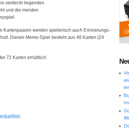
on verdeckt liegenden
ht und die meisten
ryspiel.
 Kartenpaaren werden spielerisch auch Erinnerungs-
ult. Dieses Memo-Spiel besteht aus 48 Karten (24
r 72 Karten erhältlich.
Neu
Vo
wi
le
Bu
im
So
enkartikel.
Me
De