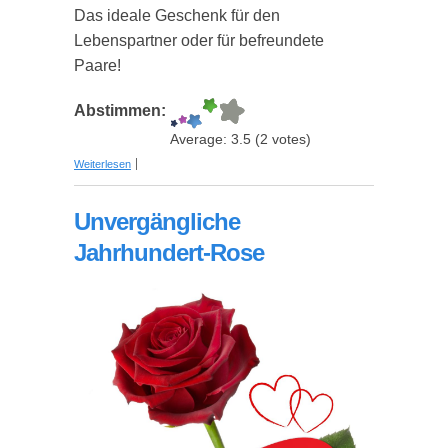
Das ideale Geschenk für den
Lebenspartner oder für befreundete
Paare!
Abstimmen:
Average:
3.5
(
2
votes)
über Buchtipp: "100 Dinge, die jedes Paar einmal
Weiterlesen
tun sollte"
Unvergängliche
Jahrhundert-Rose