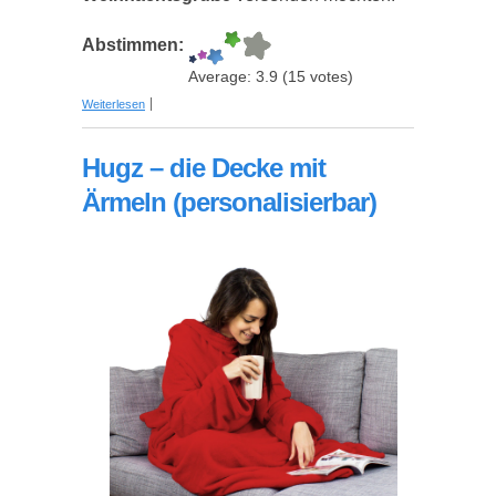
Abstimmen:
Average:
3.9
(
15
votes)
über Briefpapier-Sets in Geschenkmappen - Tolle
Weiterlesen
Geschenkidee für alle, die persönliche Grüße am
liebsten noch per Hand verfassen
Hugz – die Decke mit
Ärmeln (personalisierbar)