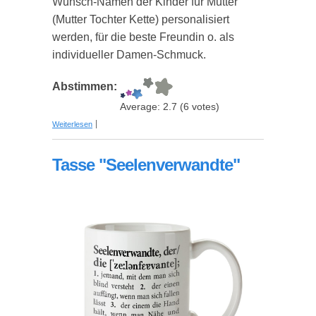
Wunsch-Namen der Kinder für Mütter
(Mutter Tochter Kette) personalisiert
werden, für die beste Freundin o. als
individueller Damen-Schmuck.
Abstimmen:
Average:
2.7
(
6
votes)
über Echtsilber-Halskette Herz-Medaillon mit
Weiterlesen
Fotos und Gravur
Tasse "Seelenverwandte"