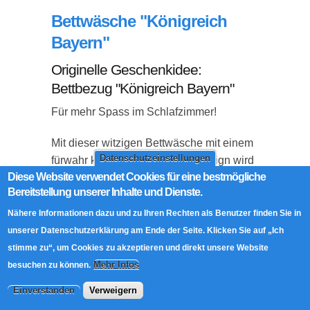
Bettwäsche "Königreich
Bayern"
Originelle Geschenkidee:
Bettbezug "Königreich Bayern"
Für mehr Spass im Schlafzimmer!
Mit dieser witzigen Bettwäsche mit einem
Datenschutzeinstellungen
fürwahr königlich-bayrischen Design wird
Diese Website verwendet Cookies für eine bestmögliche
Schlafen nicht nur erholsamer, sondern
Bereitstellung unserer Inhalte und Dienste.
zum Genuss! Vor allem wahre Bajuwaren,
in deren Venen blau-weißes Blut fließt
Nähere Informationen dazu und zu Ihren Rechten als Benutzer finden Sie in
und die die Philosophie des "Mia san mia"
unserer Datenschutzerklärung am Ende der Seite. Klicken Sie auf „Ich
täglich leben, werden an diesem
stimme zu“, um Cookies zu akzeptieren und direkt unsere Website
Bettüberzug eine wahre Freude haben.
Mehr Infos
besuchen zu können.
Einverstanden
Verweigern
Abstimmen: