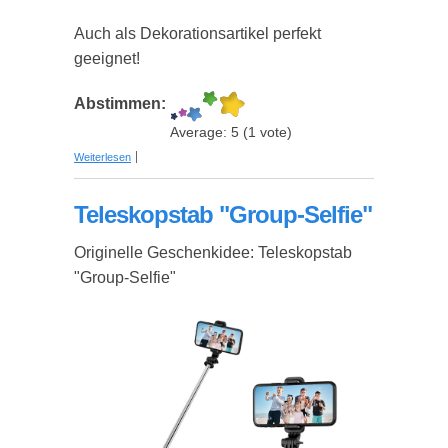
Auch als Dekorationsartikel perfekt
geeignet!
Abstimmen:
Average:
5
(
1
vote)
über Mit Namen besticktes Trauringe-Kissen
Weiterlesen
Teleskopstab "Group-Selfie"
Originelle Geschenkidee: Teleskopstab
"Group-Selfie"