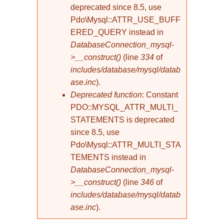
deprecated since 8.5, use
Pdo\Mysql::ATTR_USE_BUFF
ERED_QUERY instead in
DatabaseConnection_mysql-
>__construct()
(line
334
of
includes/database/mysql/datab
ase.inc
).
Deprecated function
: Constant
PDO::MYSQL_ATTR_MULTI_
STATEMENTS is deprecated
since 8.5, use
Pdo\Mysql::ATTR_MULTI_STA
TEMENTS instead in
DatabaseConnection_mysql-
>__construct()
(line
346
of
includes/database/mysql/datab
ase.inc
).