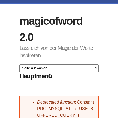
Direkt zum Inhalt
magicofword
2.0
Lass dich von der Magie der Worte
inspirieren...
Hauptmenü
Fehlermeldung
Deprecated function
: Constant
PDO::MYSQL_ATTR_USE_B
UFFERED_QUERY is