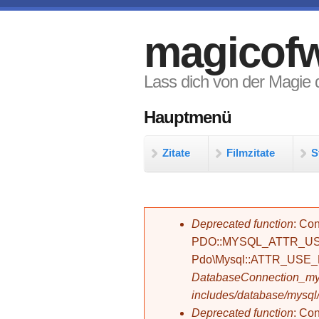
Direkt zum Inhalt
magicofw
Lass dich von der Magie d
Hauptmenü
Zitate
Filmzitate
S
Fehlermeldung
Deprecated function
: Con
PDO::MYSQL_ATTR_USE_
Pdo\Mysql::ATTR_USE
DatabaseConnection_mys
includes/database/mysql
Deprecated function
: C