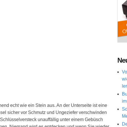
Neu
Vo
wi
le
Bu
im
end echt wie ein Stein aus. An der Unterseite ist eine
So
üssel sicher vor Schmutz und Ungeziefer verschwinden
Me
 Schlüsselversteck unauffällig unter einem Gebüsch
De
inen. Niemand wird es entdecken und wenn Sie wieder