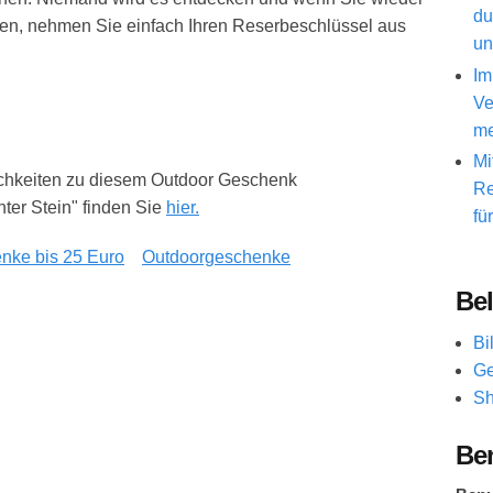
du
ben, nehmen Sie einfach Ihren Reserbeschlüssel aus
un
Im
Ve
me
Mi
ichkeiten zu diesem Outdoor Geschenk
Re
ter Stein" finden Sie
hier.
fü
nke bis 25 Euro
Outdoorgeschenke
Bel
Bi
Ge
Sh
Be