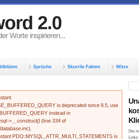
ord 2.0
er Worte inspirieren...
tilblüten
Sprüche
Skurrile Fakten
Witze
Su
stant
Un
BUFFERED_QUERY is deprecated since 8.5, use
kos
_BUFFERED_QUERY instead in
Kli
ql->__construct()
(line
334
of
/database.inc
).
Die m
onstant PDO::MYSQL_ATTR_MULTI_STATEMENTS is
Links