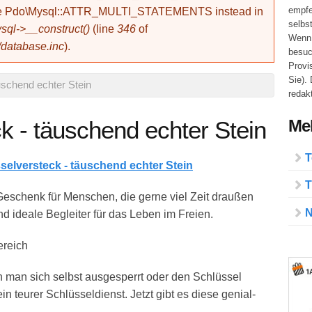
empfe
use Pdo\Mysql::ATTR_MULTI_STATEMENTS instead in
selbs
ql->__construct()
(line
346
of
Wenn 
/database.inc
).
besuc
Provi
Sie).
uschend echter Stein
redakt
Meh
k - täuschend echter Stein
T
selversteck - täuschend echter Stein
T
 Geschenk für Menschen, die gerne viel Zeit draußen
N
d ideale Begleiter für das Leben im Freien.
ereich
n man sich selbst ausgesperrt oder den Schlüssel
 ein teurer Schlüsseldienst. Jetzt gibt es diese genial-