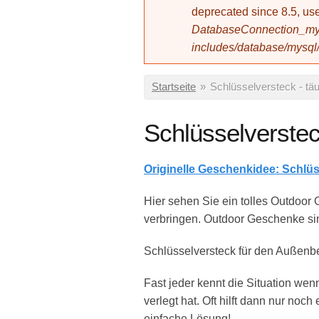
deprecated since 8.5, 
DatabaseConnection_mys
includes/database/mysql
Sie sind hier
Startseite
»
Schlüsselversteck - tä
Schlüsselverstec
Originelle Geschenkidee: Schlüs
Hier sehen Sie ein tolles Outdoor
verbringen. Outdoor Geschenke sin
Schlüsselversteck für den Außenb
Fast jeder kennt die Situation wen
verlegt hat. Oft hilft dann nur noch
einfache Lösung!