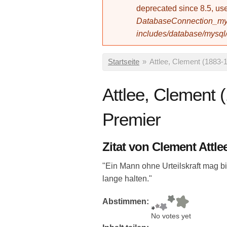
deprecated since 8.5, 
DatabaseConnection_mys
includes/database/mysql
Sie sind hier
Startseite
»
Attlee, Clement (1883-1
Attlee, Clement 
Premier
Zitat von Clement Attle
"Ein Mann ohne Urteilskraft mag bis
lange halten."
Abstimmen:
No votes yet