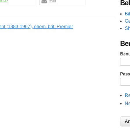
Bel
teilen
mail
Bi
Ge
Sh
Be
Ben
Pas
Re
Ne