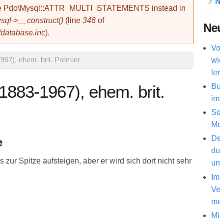
N
use Pdo\Mysql::ATTR_MULTI_STATEMENTS instead in
ql->__construct()
(line
346
of
Neu
/database.inc
).
Vo
wi
967), ehem. brit. Premier
le
Bu
(1883-1967), ehem. brit.
im
So
Me
De
e
du
 zur Spitze aufsteigen, aber er wird sich dort nicht sehr
un
Im
Ve
me
Mi