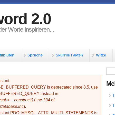
ord 2.0
er Worte inspirieren...
tilblüten
Sprüche
Skurrile Fakten
Witze
Su
stant
Meh
BUFFERED_QUERY is deprecated since 8.5, use
_BUFFERED_QUERY instead in
T
ql->__construct()
(line
334
of
T
/database.inc
).
onstant PDO::MYSQL_ATTR_MULTI_STATEMENTS is