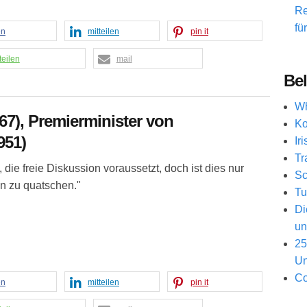
Re
fü
en
mitteilen
pin it
teilen
mail
Bel
Wh
67), Premierminister von
Ko
951)
Ir
Tr
die freie Diskussion voraussetzt, doch ist dies nur
Sc
en zu quatschen."
Tu
Di
un
25
Un
Co
en
mitteilen
pin it