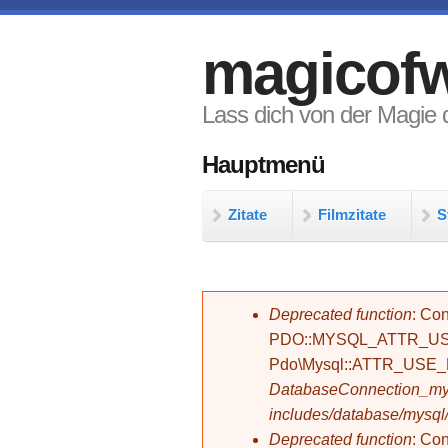
Direkt zum Inhalt
magicofw
Lass dich von der Magie d
Hauptmenü
Zitate
Filmzitate
S
Fehlermeldung
Deprecated function
: Con
PDO::MYSQL_ATTR_USE_
Pdo\Mysql::ATTR_USE
DatabaseConnection_mys
includes/database/mysql
Deprecated function
: C