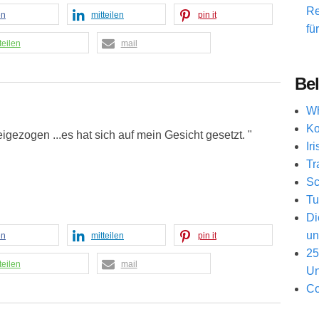
Re
en
mitteilen
pin it
fü
teilen
mail
Bel
Wh
Ko
gezogen ...es hat sich auf mein Gesicht gesetzt. "
Ir
Tr
Sc
Tu
Di
un
en
mitteilen
pin it
25
teilen
mail
Un
Co