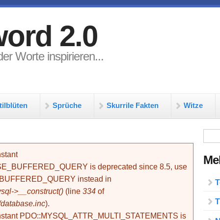
ord 2.0
er Worte inspirieren...
tilblüten
Sprüche
Skurrile Fakten
Witze
Su
stant
Meh
BUFFERED_QUERY is deprecated since 8.5, use
_BUFFERED_QUERY instead in
T
ql->__construct()
(line
334
of
T
/database.inc
).
onstant PDO::MYSQL_ATTR_MULTI_STATEMENTS is