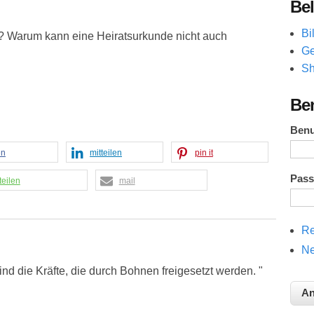
Bel
Bi
n? Warum kann eine Heiratsurkunde nicht auch
Ge
Sh
Be
Ben
en
mitteilen
pin it
Pas
teilen
mail
Re
Ne
ind die Kräfte, die durch Bohnen freigesetzt werden. "