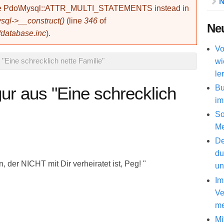
N
use Pdo\Mysql::ATTR_MULTI_STATEMENTS instead in
ql->__construct()
(line
346
of
Neu
/database.inc
).
Vo
wi
 "Eine schrecklich nette Familie"
le
Bu
gur aus "Eine schrecklich
im
So
Me
De
du
, der NICHT mit Dir verheiratet ist, Peg! "
un
Im
Ve
me
Mi