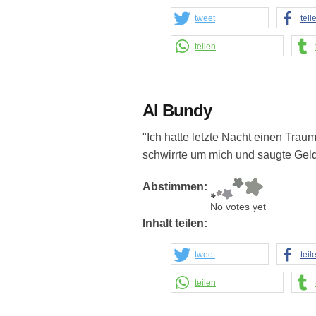
tweet
teil
teilen
Al Bundy
"Ich hatte letzte Nacht einen Trau
schwirrte um mich und saugte Geld
Abstimmen:
No votes yet
Inhalt teilen:
tweet
teil
teilen