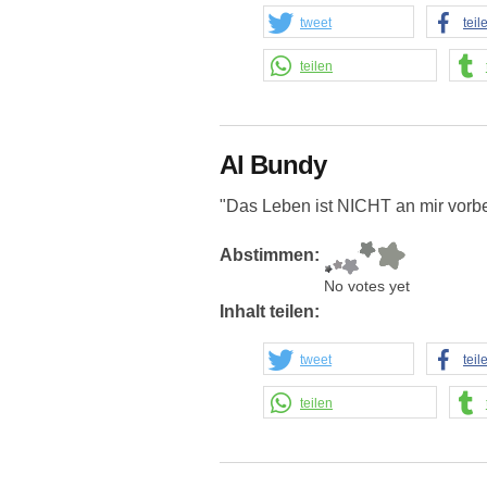
tweet
teil
teilen
Al Bundy
"Das Leben ist NICHT an mir vorbei
Abstimmen:
No votes yet
Inhalt teilen:
tweet
teil
teilen