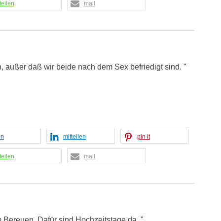
teilen
mail
h, außer daß wir beide nach dem Sex befriedigt sind. "
en
mitteilen
pin it
teilen
mail
m Bereuen. Dafür sind Hochzeitstage da. "