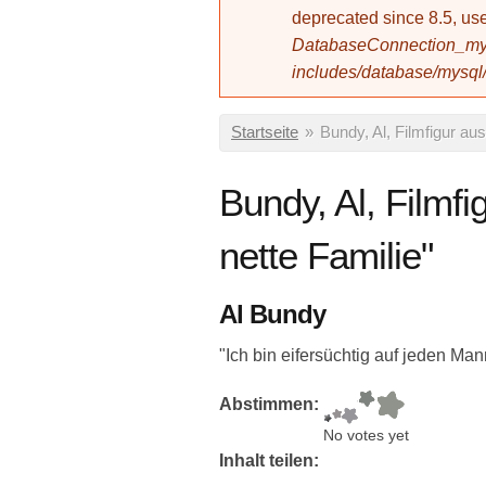
deprecated since 8.5, 
DatabaseConnection_mys
includes/database/mysql
Sie sind hier
Startseite
»
Bundy, Al, Filmfigur aus
Bundy, Al, Filmfi
nette Familie"
Al Bundy
"Ich bin eifersüchtig auf jeden Mann
Abstimmen:
No votes yet
Inhalt teilen: