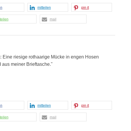
en
mitteilen
pin it
teilen
mail
m: Eine riesige rothaarige Mücke in engen Hosen
 aus meiner Brieftasche."
en
mitteilen
pin it
teilen
mail