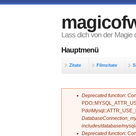
Direkt zum Inhalt
magicofw
Lass dich von der Magie d
Hauptmenü
Zitate
Filmzitate
S
Fehlermeldung
Deprecated function
: Con
PDO::MYSQL_ATTR_USE_
Pdo\Mysql::ATTR_USE
DatabaseConnection_mys
includes/database/mysql
Deprecated function
: C