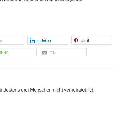
en
mitteilen
pin it
teilen
mail
ndestens drei Menschen nicht verheiratet: Ich,