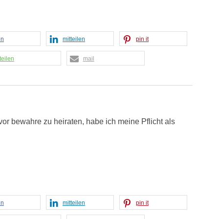
en
mitteilen
pin it
teilen
mail
or bewahre zu heiraten, habe ich meine Pflicht als
en
mitteilen
pin it