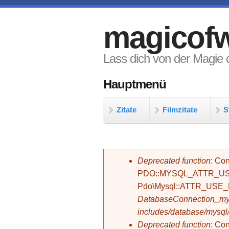
Direkt zum Inhalt
magicofw
Lass dich von der Magie d
Hauptmenü
Zitate
Filmzitate
S
Fehlermeldung
Deprecated function
: Con
PDO::MYSQL_ATTR_USE_
Pdo\Mysql::ATTR_USE
DatabaseConnection_mys
includes/database/mysql
Deprecated function
: C