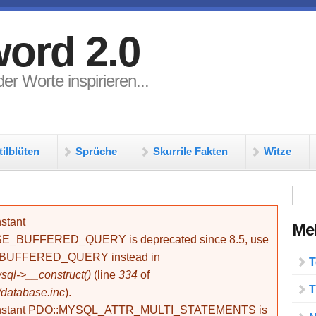
ord 2.0
er Worte inspirieren...
tilblüten
Sprüche
Skurrile Fakten
Witze
Su
stant
Meh
BUFFERED_QUERY is deprecated since 8.5, use
_BUFFERED_QUERY instead in
T
ql->__construct()
(line
334
of
T
/database.inc
).
onstant PDO::MYSQL_ATTR_MULTI_STATEMENTS is