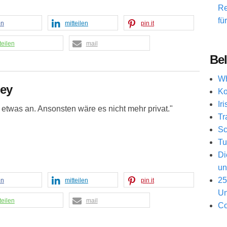
Re
fü
en
mitteilen
pin it
teilen
mail
Bel
Wh
ney
Ko
Ir
etwas an. Ansonsten wäre es nicht mehr privat."
Tr
Sc
Tu
Di
un
25
en
mitteilen
pin it
Un
teilen
mail
Co