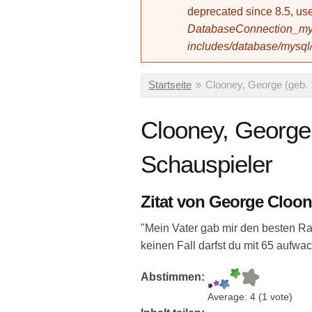
deprecated since 8.5, 
DatabaseConnection_mys
includes/database/mysql
Sie sind hier
Startseite
»
Clooney, George (geb. 
Clooney, George
Schauspieler
Zitat von George Cloo
"Mein Vater gab mir den besten Ra
keinen Fall darfst du mit 65 aufw
Abstimmen:
Average:
4
(
1
vote)