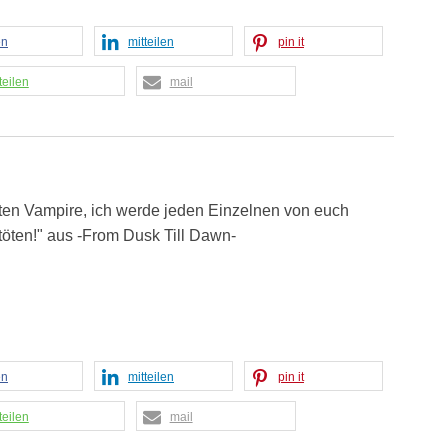
en
mitteilen
pin it
teilen
mail
ten Vampire, ich werde jeden Einzelnen von euch
 töten!" aus -From Dusk Till Dawn-
en
mitteilen
pin it
teilen
mail