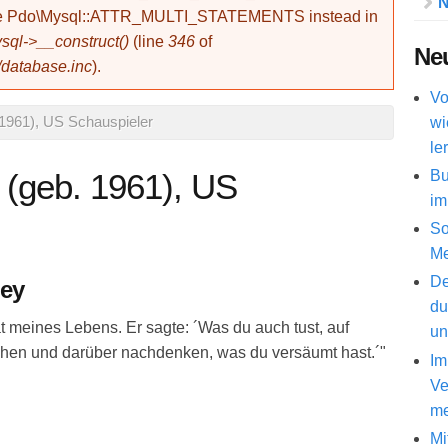
N
use Pdo\Mysql::ATTR_MULTI_STATEMENTS instead in
ql->__construct()
(line
346
of
Neu
/database.inc
).
Vo
wi
1961), US Schauspieler
le
Bu
 (geb. 1961), US
im
So
Me
De
ney
du
t meines Lebens. Er sagte: ´Was du auch tust, auf
un
achen und darüber nachdenken, was du versäumt hast.´"
Im
Ve
me
Mi