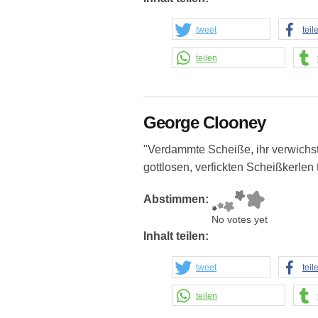
tweet
teil
teilen
George Clooney
"Verdammte Scheiße, ihr verwichs
gottlosen, verfickten Scheißkerlen
Abstimmen:
No votes yet
Inhalt teilen:
tweet
teil
teilen