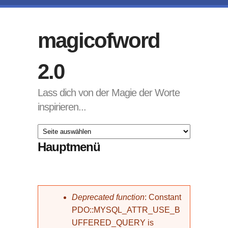
Direkt zum Inhalt
magicofword
2.0
Lass dich von der Magie der Worte
inspirieren...
Hauptmenü
Fehlermeldung
Deprecated function
: Constant
PDO::MYSQL_ATTR_USE_B
UFFERED_QUERY is