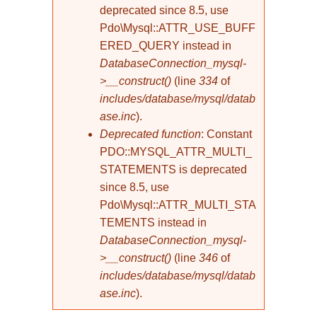
deprecated since 8.5, use
Pdo\Mysql::ATTR_USE_BUFF
ERED_QUERY instead in
DatabaseConnection_mysql-
>__construct()
(line
334
of
includes/database/mysql/datab
ase.inc
).
Deprecated function
: Constant
PDO::MYSQL_ATTR_MULTI_
STATEMENTS is deprecated
since 8.5, use
Pdo\Mysql::ATTR_MULTI_STA
TEMENTS instead in
DatabaseConnection_mysql-
>__construct()
(line
346
of
includes/database/mysql/datab
ase.inc
).