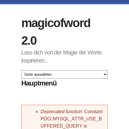
Direkt zum Inhalt
magicofword
2.0
Lass dich von der Magie der Worte
inspirieren...
Hauptmenü
Fehlermeldung
Deprecated function
: Constant
PDO::MYSQL_ATTR_USE_B
UFFERED_QUERY is