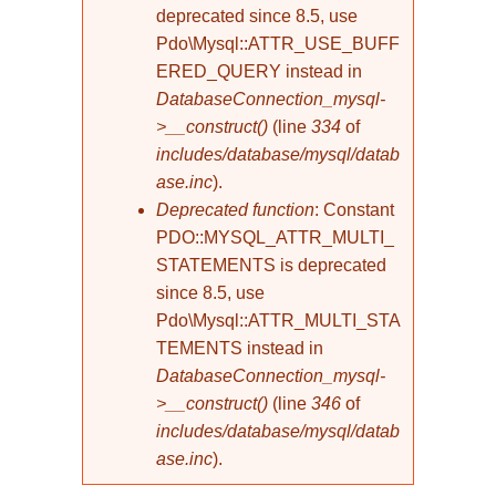
deprecated since 8.5, use
Pdo\Mysql::ATTR_USE_BUFF
ERED_QUERY instead in
DatabaseConnection_mysql-
>__construct()
(line
334
of
includes/database/mysql/datab
ase.inc
).
Deprecated function
: Constant
PDO::MYSQL_ATTR_MULTI_
STATEMENTS is deprecated
since 8.5, use
Pdo\Mysql::ATTR_MULTI_STA
TEMENTS instead in
DatabaseConnection_mysql-
>__construct()
(line
346
of
includes/database/mysql/datab
ase.inc
).