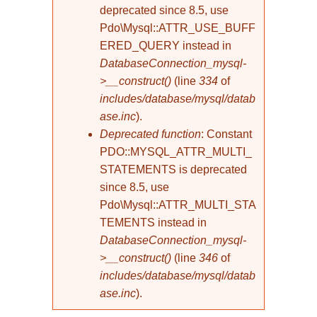
deprecated since 8.5, use
Pdo\Mysql::ATTR_USE_BUFF
ERED_QUERY instead in
DatabaseConnection_mysql-
>__construct()
(line
334
of
includes/database/mysql/datab
ase.inc
).
Deprecated function
: Constant
PDO::MYSQL_ATTR_MULTI_
STATEMENTS is deprecated
since 8.5, use
Pdo\Mysql::ATTR_MULTI_STA
TEMENTS instead in
DatabaseConnection_mysql-
>__construct()
(line
346
of
includes/database/mysql/datab
ase.inc
).