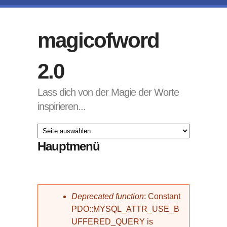
Direkt zum Inhalt
magicofword
2.0
Lass dich von der Magie der Worte
inspirieren...
Hauptmenü
Fehlermeldung
Deprecated function
: Constant
PDO::MYSQL_ATTR_USE_B
UFFERED_QUERY is