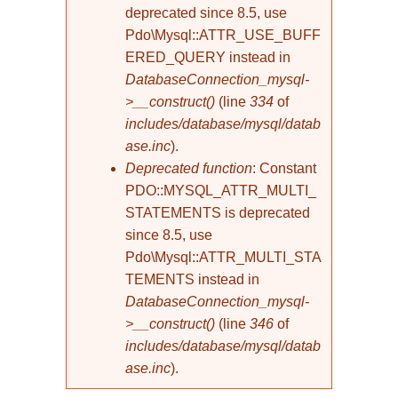
deprecated since 8.5, use
Pdo\Mysql::ATTR_USE_BUFF
ERED_QUERY instead in
DatabaseConnection_mysql-
>__construct()
(line
334
of
includes/database/mysql/datab
ase.inc
).
Deprecated function
: Constant
PDO::MYSQL_ATTR_MULTI_
STATEMENTS is deprecated
since 8.5, use
Pdo\Mysql::ATTR_MULTI_STA
TEMENTS instead in
DatabaseConnection_mysql-
>__construct()
(line
346
of
includes/database/mysql/datab
ase.inc
).