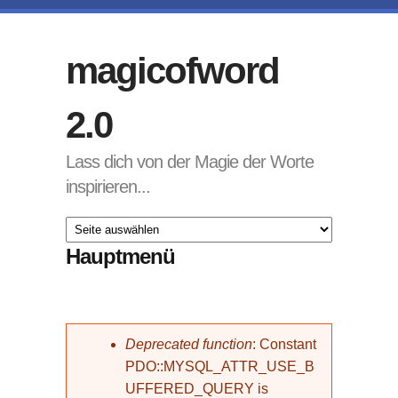
Direkt zum Inhalt
magicofword
2.0
Lass dich von der Magie der Worte
inspirieren...
Hauptmenü
Fehlermeldung
Deprecated function
: Constant
PDO::MYSQL_ATTR_USE_B
UFFERED_QUERY is