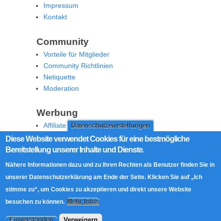
Impressum
Kontakt
Community
Vorteile für Mitglieder
Community Richtlinien
Netiquette
Moderation
Werbung
Affiliate Offenlegung
Datenschutzeinstellungen
Werben Sie auf MoW
Diese Website verwendet Cookies für eine bestmögliche
Bereitstellung unserer Inhalte und Dienste.
Social Media
Nähere Informationen dazu und zu Ihren Rechten als Benutzer finden Sie in
RSS Feed
unserer Datenschutzerklärung am Ende der Seite. Klicken Sie auf „Ich
Facebook
stimme zu“, um Cookies zu akzeptieren und direkt unsere Website
Twitter
Mehr Infos
besuchen zu können.
Einverstanden
Verweigern