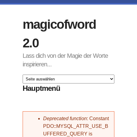
Direkt zum Inhalt
magicofword
2.0
Lass dich von der Magie der Worte
inspirieren...
Hauptmenü
Fehlermeldung
Deprecated function
: Constant
PDO::MYSQL_ATTR_USE_B
UFFERED_QUERY is