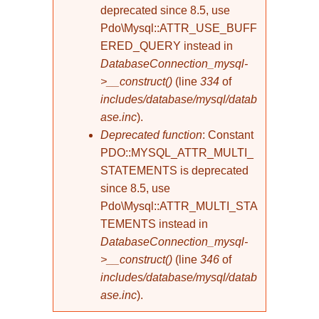
deprecated since 8.5, use
Pdo\Mysql::ATTR_USE_BUFF
ERED_QUERY instead in
DatabaseConnection_mysql-
>__construct()
(line
334
of
includes/database/mysql/datab
ase.inc
).
Deprecated function
: Constant
PDO::MYSQL_ATTR_MULTI_
STATEMENTS is deprecated
since 8.5, use
Pdo\Mysql::ATTR_MULTI_STA
TEMENTS instead in
DatabaseConnection_mysql-
>__construct()
(line
346
of
includes/database/mysql/datab
ase.inc
).