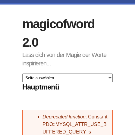
Direkt zum Inhalt
magicofword
2.0
Lass dich von der Magie der Worte
inspirieren...
Hauptmenü
Fehlermeldung
Deprecated function
: Constant
PDO::MYSQL_ATTR_USE_B
UFFERED_QUERY is