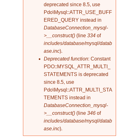
deprecated since 8.5, use
Pdo\Mysql::ATTR_USE_BUFF
ERED_QUERY instead in
DatabaseConnection_mysql-
>__construct()
(line
334
of
includes/database/mysql/datab
ase.inc
).
Deprecated function
: Constant
PDO::MYSQL_ATTR_MULTI_
STATEMENTS is deprecated
since 8.5, use
Pdo\Mysql::ATTR_MULTI_STA
TEMENTS instead in
DatabaseConnection_mysql-
>__construct()
(line
346
of
includes/database/mysql/datab
ase.inc
).