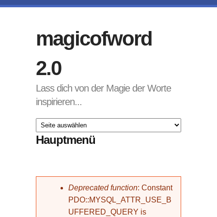
Direkt zum Inhalt
magicofword
2.0
Lass dich von der Magie der Worte
inspirieren...
Hauptmenü
Fehlermeldung
Deprecated function
: Constant
PDO::MYSQL_ATTR_USE_B
UFFERED_QUERY is