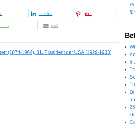
Re
fü
en
mitteilen
pin it
teilen
mail
Bel
Wh
Ko
Ir
Tr
Sc
Tu
Di
un
25
Un
Co