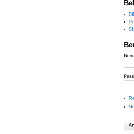
Bel
Bi
Ge
Sh
Be
Ben
Pas
Re
Ne