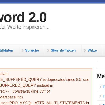
ord 2.0
er Worte inspirieren...
tilblüten
Sprüche
Skurrile Fakten
Witze
Su
stant
Meh
BUFFERED_QUERY is deprecated since 8.5, use
_BUFFERED_QUERY instead in
T
ql->__construct()
(line
334
of
T
/database.inc
).
onstant PDO::MYSQL_ATTR_MULTI_STATEMENTS is