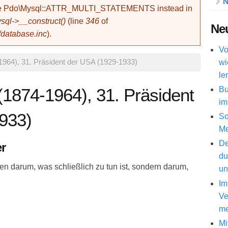
N
use Pdo\Mysql::ATTR_MULTI_STATEMENTS instead in
ql->__construct()
(line
346
of
Neu
/database.inc
).
Vo
wi
1964), 31. Präsident der USA (1929-1933)
le
Bu
(1874-1964), 31. Präsident
im
933)
So
Me
De
er
du
sen darum, was schließlich zu tun ist, sondern darum,
un
Im
Ve
me
Mi