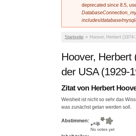
deprecated since 8.5, 
DatabaseConnection_mys
includes/database/mysql
Sie sind hier
Startseite
»
Hoover, Herbert (1874-
Hoover, Herbert 
der USA (1929-1
Zitat von Herbert Hoov
Weisheit ist nicht so sehr das Wis
was zunächst getan werden soll.
Abstimmen:
No votes yet