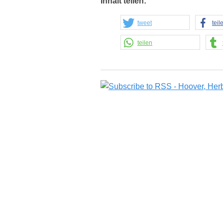
Inhalt teilen:
tweet
teil
teilen