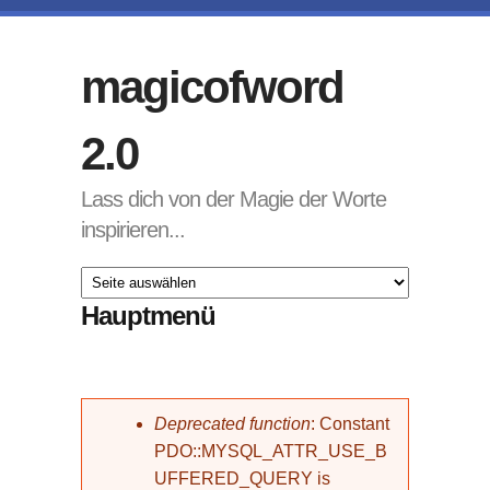
Direkt zum Inhalt
magicofword
2.0
Lass dich von der Magie der Worte
inspirieren...
Hauptmenü
Fehlermeldung
Deprecated function
: Constant
PDO::MYSQL_ATTR_USE_B
UFFERED_QUERY is