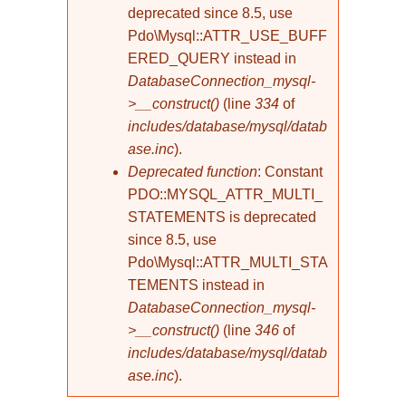
deprecated since 8.5, use
Pdo\Mysql::ATTR_USE_BUFF
ERED_QUERY instead in
DatabaseConnection_mysql-
>__construct()
(line
334
of
includes/database/mysql/datab
ase.inc
).
Deprecated function
: Constant
PDO::MYSQL_ATTR_MULTI_
STATEMENTS is deprecated
since 8.5, use
Pdo\Mysql::ATTR_MULTI_STA
TEMENTS instead in
DatabaseConnection_mysql-
>__construct()
(line
346
of
includes/database/mysql/datab
ase.inc
).