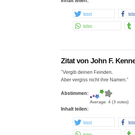
Inhalt teilen:
tweet
teil
teilen
Zitat von John F. Ken
"Vergib deinen Feinden.
Aber vergiss nicht ihre Namen."
Abstimmen:
Average:
4
(
3
votes)
Inhalt teilen:
tweet
teil
teilen