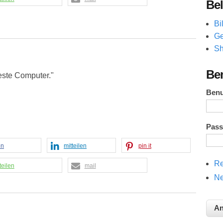
Bel
Bi
Ge
Sh
Be
este Computer."
Ben
Pas
en
mitteilen
pin it
Re
teilen
mail
Ne