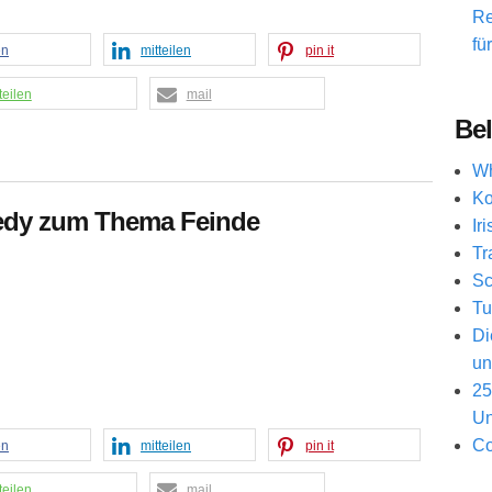
Re
fü
en
mitteilen
pin it
teilen
mail
Bel
Wh
Ko
nedy zum Thema Feinde
Ir
Tr
Sc
Tu
Di
un
25
Un
Co
en
mitteilen
pin it
teilen
mail