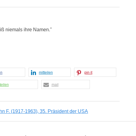
iß niemals ihre Namen."
en
mitteilen
pin it
teilen
mail