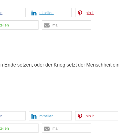
en
mitteilen
pin it
teilen
mail
 Ende setzen, oder der Krieg setzt der Menschheit ein
en
mitteilen
pin it
teilen
mail