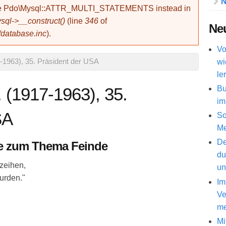
N
use Pdo\Mysql::ATTR_MULTI_STATEMENTS instead in
ql->__construct()
(line
346
of
Neu
/database.inc
).
Vo
wi
-1963), 35. Präsident der USA
le
Bu
 (1917-1963), 35.
im
SA
So
Me
De
ine zum Thema Feinde
du
zeihen,
un
wurden."
Im
Ve
me
Mi