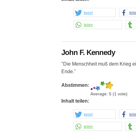
tweet
teil
teilen
John F. Kennedy
"Die Menschheit muß dem Krieg ein
Ende."
Abstimmen:
Average:
5
(
1
vote)
Inhalt teilen:
tweet
teil
teilen