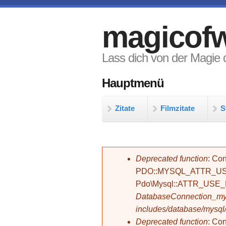
Direkt zum Inhalt
magicofw
Lass dich von der Magie d
Hauptmenü
Zitate
Filmzitate
S
Fehlermeldung
Deprecated function
: Con
PDO::MYSQL_ATTR_USE_
Pdo\Mysql::ATTR_USE
DatabaseConnection_mys
includes/database/mysql
Deprecated function
: C