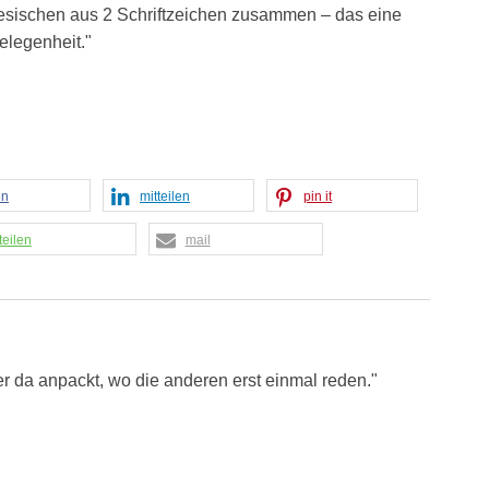
nesischen aus 2 Schriftzeichen zusammen – das eine
elegenheit."
en
mitteilen
pin it
teilen
mail
r da anpackt, wo die anderen erst einmal reden."