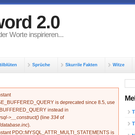
ord 2.0
er Worte inspirieren...
tilblüten
Sprüche
Skurrile Fakten
Witze
Su
stant
Meh
BUFFERED_QUERY is deprecated since 8.5, use
_BUFFERED_QUERY instead in
T
ql->__construct()
(line
334
of
T
/database.inc
).
onstant PDO::MYSQL_ATTR_MULTI_STATEMENTS is