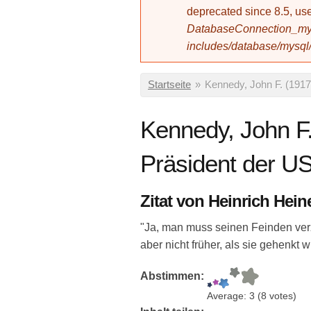
deprecated since 8.5, 
DatabaseConnection_mys
includes/database/mysql
Sie sind hier
Startseite
»
Kennedy, John F. (1917
Kennedy, John F.
Präsident der U
Zitat von Heinrich He
"Ja, man muss seinen Feinden ver
aber nicht früher, als sie gehenkt 
Abstimmen:
Average:
3
(
8
votes)