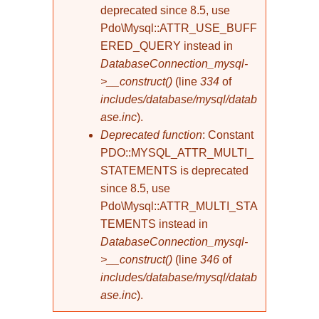
deprecated since 8.5, use
Pdo\Mysql::ATTR_USE_BUFF
ERED_QUERY instead in
DatabaseConnection_mysql-
>__construct()
(line
334
of
includes/database/mysql/datab
ase.inc
).
Deprecated function
: Constant
PDO::MYSQL_ATTR_MULTI_
STATEMENTS is deprecated
since 8.5, use
Pdo\Mysql::ATTR_MULTI_STA
TEMENTS instead in
DatabaseConnection_mysql-
>__construct()
(line
346
of
includes/database/mysql/datab
ase.inc
).