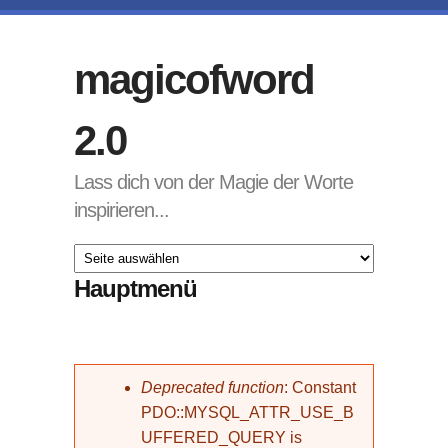
Direkt zum Inhalt
magicofword
2.0
Lass dich von der Magie der Worte
inspirieren...
Hauptmenü
Fehlermeldung
Deprecated function
: Constant
PDO::MYSQL_ATTR_USE_B
UFFERED_QUERY is