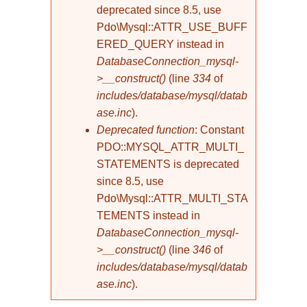
deprecated since 8.5, use
Pdo\Mysql::ATTR_USE_BUFF
ERED_QUERY instead in
DatabaseConnection_mysql-
>__construct()
(line
334
of
includes/database/mysql/datab
ase.inc
).
Deprecated function
: Constant
PDO::MYSQL_ATTR_MULTI_
STATEMENTS is deprecated
since 8.5, use
Pdo\Mysql::ATTR_MULTI_STA
TEMENTS instead in
DatabaseConnection_mysql-
>__construct()
(line
346
of
includes/database/mysql/datab
ase.inc
).