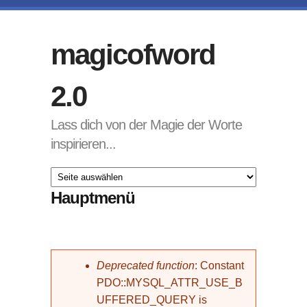
Direkt zum Inhalt
magicofword
2.0
Lass dich von der Magie der Worte
inspirieren...
Hauptmenü
Fehlermeldung
Deprecated function
: Constant
PDO::MYSQL_ATTR_USE_B
UFFERED_QUERY is