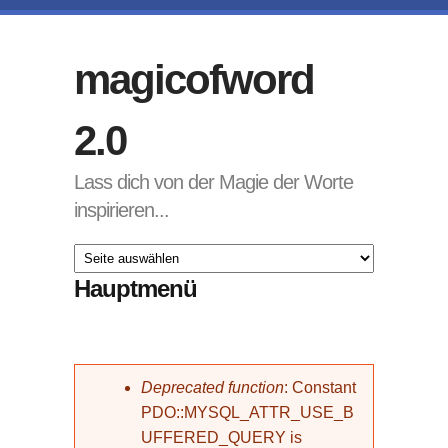
Direkt zum Inhalt
magicofword
2.0
Lass dich von der Magie der Worte
inspirieren...
Hauptmenü
Fehlermeldung
Deprecated function
: Constant
PDO::MYSQL_ATTR_USE_B
UFFERED_QUERY is