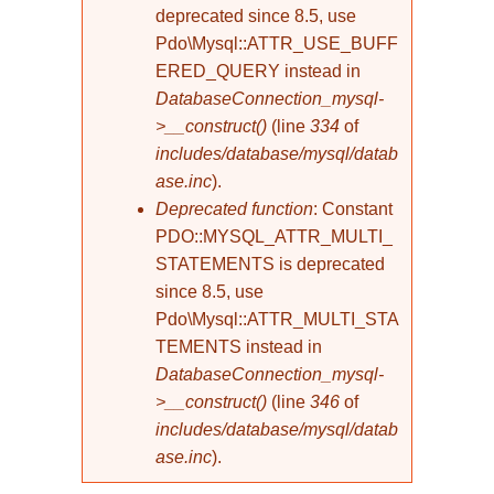
deprecated since 8.5, use
Pdo\Mysql::ATTR_USE_BUFF
ERED_QUERY instead in
DatabaseConnection_mysql-
>__construct()
(line
334
of
includes/database/mysql/datab
ase.inc
).
Deprecated function
: Constant
PDO::MYSQL_ATTR_MULTI_
STATEMENTS is deprecated
since 8.5, use
Pdo\Mysql::ATTR_MULTI_STA
TEMENTS instead in
DatabaseConnection_mysql-
>__construct()
(line
346
of
includes/database/mysql/datab
ase.inc
).