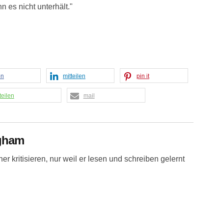
n es nicht unterhält."
en
mitteilen
pin it
teilen
mail
gham
er kritisieren, nur weil er lesen und schreiben gelernt