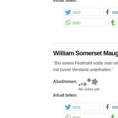
Inhalt teilen:
tweet
teil
teilen
William Somerset Mau
"Bei einem Festmahl sollte man mit
mit zuviel Verstand unterhalten."
Abstimmen:
No votes yet
Inhalt teilen:
tweet
teil
teilen