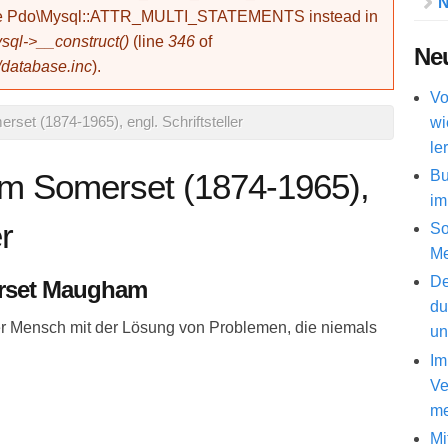
N
use Pdo\Mysql::ATTR_MULTI_STATEMENTS instead in
ql->__construct()
(line
346
of
Neu
/database.inc
).
Vo
wi
set (1874-1965), engl. Schriftsteller
le
Bu
m Somerset (1874-1965),
im
er
So
Me
De
erset Maugham
du
r Mensch mit der Lösung von Problemen, die niemals
un
Im
Ve
me
Mi