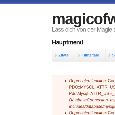
Direkt zum Inhalt
magicofw
Lass dich von der Magie d
Hauptmenü
Zitate
Filmzitate
S
Fehlermeldung
Deprecated function
: Con
PDO::MYSQL_ATTR_USE_
Pdo\Mysql::ATTR_USE
DatabaseConnection_mys
includes/database/mysql
Deprecated function
: C