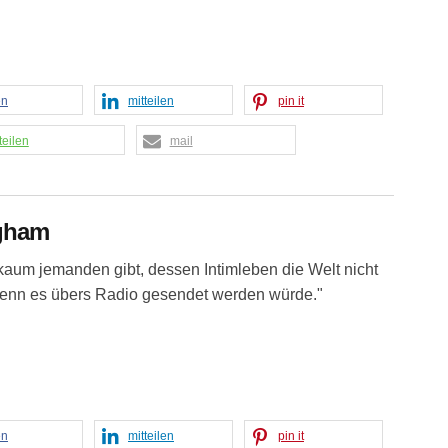
en
mitteilen
pin it
teilen
mail
gham
kaum jemanden gibt, dessen Intimleben die Welt nicht
 wenn es übers Radio gesendet werden würde."
en
mitteilen
pin it