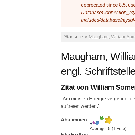
deprecated since 8.5, 
DatabaseConnection_mys
includes/database/mysql
Sie sind hier
Startseite
»
Maugham, William Somer
Maugham, Willia
engl. Schriftstell
Zitat von William Som
"Am meisten Energie vergeudet de
auftreten werden."
Abstimmen:
Average:
5
(
1
vote)