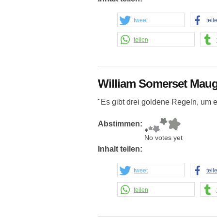
tweet
teil
teilen
William Somerset Mau
"Es gibt drei goldene Regeln, um e
Abstimmen:
No votes yet
Inhalt teilen:
tweet
teil
teilen