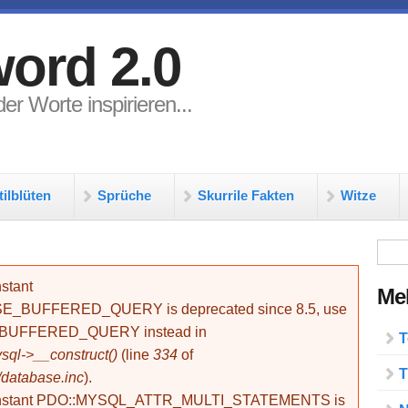
ord 2.0
er Worte inspirieren...
tilblüten
Sprüche
Skurrile Fakten
Witze
Su
stant
Meh
BUFFERED_QUERY is deprecated since 8.5, use
_BUFFERED_QUERY instead in
T
ql->__construct()
(line
334
of
T
/database.inc
).
onstant PDO::MYSQL_ATTR_MULTI_STATEMENTS is