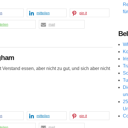
Re
fü
en
mitteilen
pin it
teilen
mail
Bel
Wh
Ko
gham
Ir
Tr
 Verstand essen, aber nicht zu gut, und sich aber nicht
Sc
Tu
Di
un
25
Un
Co
en
mitteilen
pin it
teilen
mail