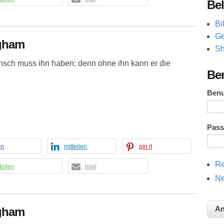
Bel
Bi
Ge
gham
Sh
ensch muss ihn haben; denn ohne ihn kann er die
Be
Ben
Pas
en
mitteilen
pin it
Re
teilen
mail
Ne
gham