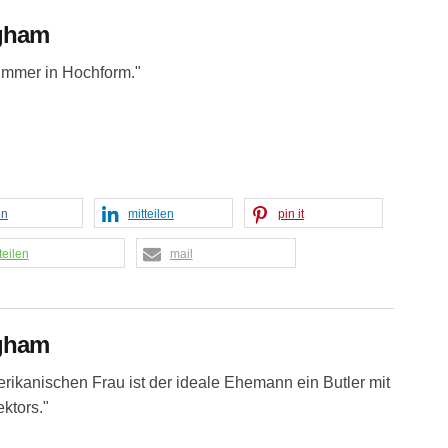
gham
 immer in Hochform."
en
mitteilen
pin it
teilen
mail
gham
rikanischen Frau ist der ideale Ehemann ein Butler mit
ktors."