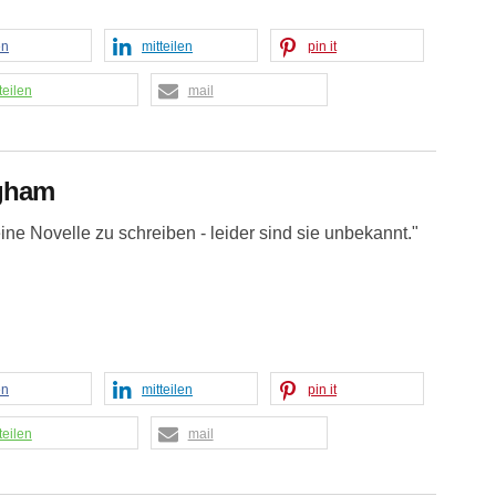
en
mitteilen
pin it
teilen
mail
gham
ine Novelle zu schreiben - leider sind sie unbekannt."
en
mitteilen
pin it
teilen
mail