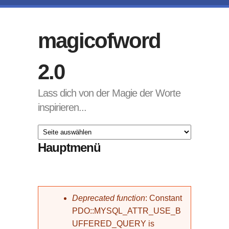
Direkt zum Inhalt
magicofword
2.0
Lass dich von der Magie der Worte
inspirieren...
Hauptmenü
Fehlermeldung
Deprecated function
: Constant
PDO::MYSQL_ATTR_USE_B
UFFERED_QUERY is