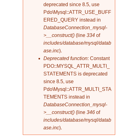
deprecated since 8.5, use
Pdo\Mysql::ATTR_USE_BUFF
ERED_QUERY instead in
DatabaseConnection_mysql-
>__construct()
(line
334
of
includes/database/mysql/datab
ase.inc
).
Deprecated function
: Constant
PDO::MYSQL_ATTR_MULTI_
STATEMENTS is deprecated
since 8.5, use
Pdo\Mysql::ATTR_MULTI_STA
TEMENTS instead in
DatabaseConnection_mysql-
>__construct()
(line
346
of
includes/database/mysql/datab
ase.inc
).