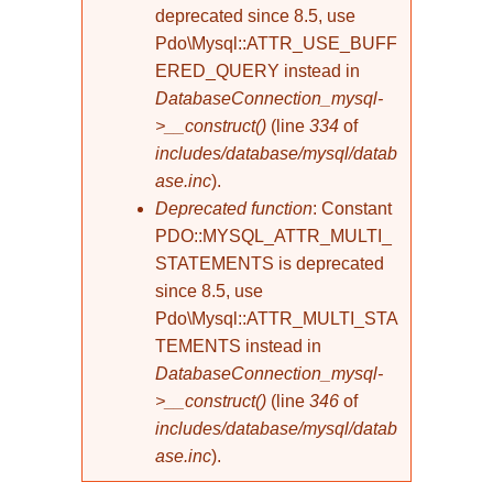
deprecated since 8.5, use
Pdo\Mysql::ATTR_USE_BUFF
ERED_QUERY instead in
DatabaseConnection_mysql-
>__construct()
(line
334
of
includes/database/mysql/datab
ase.inc
).
Deprecated function
: Constant
PDO::MYSQL_ATTR_MULTI_
STATEMENTS is deprecated
since 8.5, use
Pdo\Mysql::ATTR_MULTI_STA
TEMENTS instead in
DatabaseConnection_mysql-
>__construct()
(line
346
of
includes/database/mysql/datab
ase.inc
).