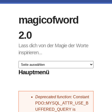
Direkt zum Inhalt
magicofword
2.0
Lass dich von der Magie der Worte
inspirieren...
Hauptmenü
Fehlermeldung
Deprecated function
: Constant
PDO::MYSQL_ATTR_USE_B
UFFERED_QUERY is