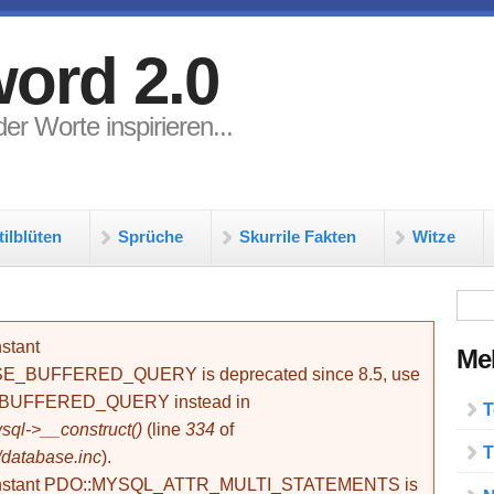
ord 2.0
er Worte inspirieren...
tilblüten
Sprüche
Skurrile Fakten
Witze
Su
stant
Meh
BUFFERED_QUERY is deprecated since 8.5, use
_BUFFERED_QUERY instead in
T
ql->__construct()
(line
334
of
T
/database.inc
).
onstant PDO::MYSQL_ATTR_MULTI_STATEMENTS is