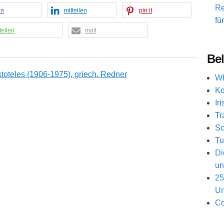
Re
en
mitteilen
pin it
fü
teilen
mail
Bel
Wh
Ko
Ir
Tr
Sc
Tu
Di
un
25
Un
Co