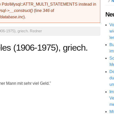
N
use Pdo\Mysql::ATTR_MULTI_STATEMENTS instead in
ql->__construct()
(line
346
of
Neu
/database.inc
).
Vo
wi
906-1975), griech. Redner
le
Bu
les (1906-1975), griech.
im
So
Me
De
du
rmer Mann mit sehr viel Geld."
un
Im
Ve
me
Mi