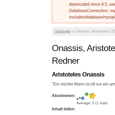
deprecated since 8.5, 
DatabaseConnection_mys
includes/database/mysql
Sie sind hier
Startseite
»
Onassis, Aristoteles (1
Onassis, Aristote
Redner
Aristoteles Onassis
"Ein reicher Mann ist oft nur ein a
Abstimmen:
Average:
5
(
1
vote)
Inhalt teilen: