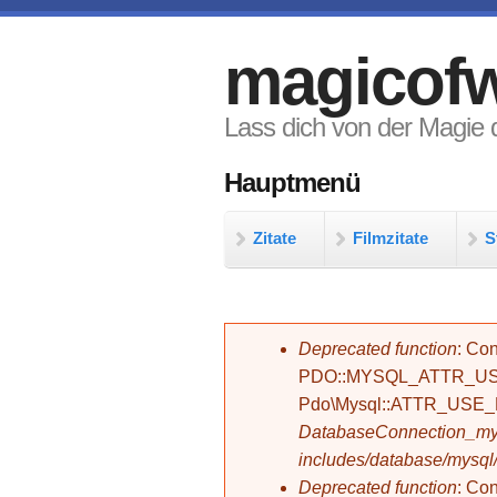
Direkt zum Inhalt
magicofw
Lass dich von der Magie d
Hauptmenü
Zitate
Filmzitate
S
Fehlermeldung
Deprecated function
: Con
PDO::MYSQL_ATTR_USE_
Pdo\Mysql::ATTR_USE
DatabaseConnection_mys
includes/database/mysql
Deprecated function
: C