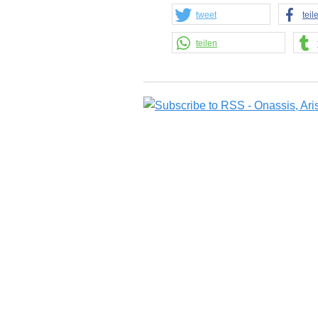
tweet
teil
teilen