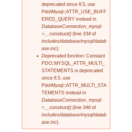
deprecated since 8.5, use
Pdo\Mysql::ATTR_USE_BUFF
ERED_QUERY instead in
DatabaseConnection_mysql-
>__construct()
(line
334
of
includes/database/mysql/datab
ase.inc
).
Deprecated function
: Constant
PDO::MYSQL_ATTR_MULTI_
STATEMENTS is deprecated
since 8.5, use
Pdo\Mysql::ATTR_MULTI_STA
TEMENTS instead in
DatabaseConnection_mysql-
>__construct()
(line
346
of
includes/database/mysql/datab
ase.inc
).