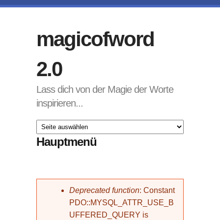
Direkt zum Inhalt
magicofword
2.0
Lass dich von der Magie der Worte
inspirieren...
Hauptmenü
Fehlermeldung
Deprecated function
: Constant
PDO::MYSQL_ATTR_USE_B
UFFERED_QUERY is