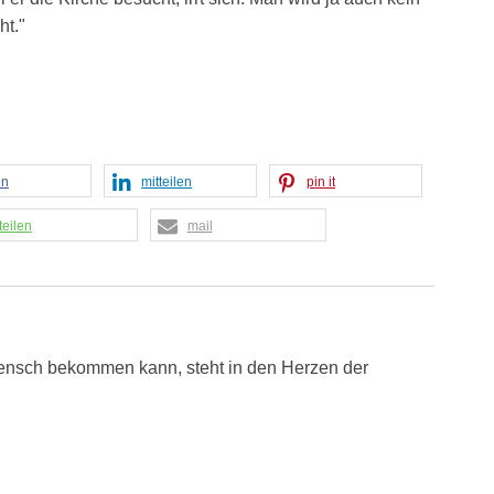
ht."
en
mitteilen
pin it
teilen
mail
ensch bekommen kann, steht in den Herzen der