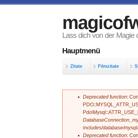
Direkt zum Inhalt
magicofw
Lass dich von der Magie d
Hauptmenü
Zitate
Filmzitate
S
Fehlermeldung
Deprecated function
: Con
PDO::MYSQL_ATTR_USE_
Pdo\Mysql::ATTR_USE
DatabaseConnection_mys
includes/database/mysql
Deprecated function
: C