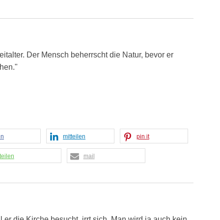
eitalter. Der Mensch beherrscht die Natur, bevor er
chen."
en
mitteilen
pin it
teilen
mail
l er die Kirche besucht, irrt sich. Man wird ja auch kein