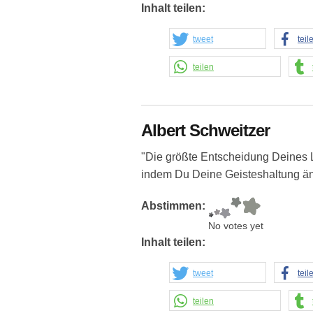
Inhalt teilen:
tweet
teil
teilen
Albert Schweitzer
"Die größte Entscheidung Deines L
indem Du Deine Geisteshaltung än
Abstimmen:
No votes yet
Inhalt teilen:
tweet
teil
teilen