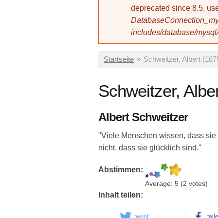
deprecated since 8.5, 
DatabaseConnection_mys
includes/database/mysql
Sie sind hier
Startseite
»
Schweitzer, Albert (18
Schweitzer, Albe
Albert Schweitzer
"Viele Menschen wissen, dass sie
nicht, dass sie glücklich sind."
Abstimmen:
Average:
5
(
2
votes)
Inhalt teilen:
tweet
teil