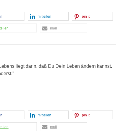
en
mitteilen
pin it
teilen
mail
ebens liegt darin, daß Du Dein Leben ändern kannst,
derst."
en
mitteilen
pin it
teilen
mail