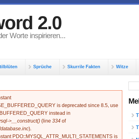
ord 2.0
er Worte inspirieren...
tilblüten
Sprüche
Skurrile Fakten
Witze
Su
stant
Meh
BUFFERED_QUERY is deprecated since 8.5, use
_BUFFERED_QUERY instead in
T
ql->__construct()
(line
334
of
T
/database.inc
).
onstant PDO::MYSQL_ATTR_MULTI_STATEMENTS is