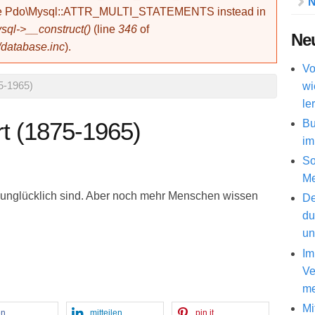
N
use Pdo\Mysql::ATTR_MULTI_STATEMENTS instead in
ql->__construct()
(line
346
of
Neu
/database.inc
).
Vo
wi
75-1965)
le
Bu
rt (1875-1965)
im
So
Me
 unglücklich sind. Aber noch mehr Menschen wissen
De
du
un
Im
Ve
me
Mi
en
mitteilen
pin it