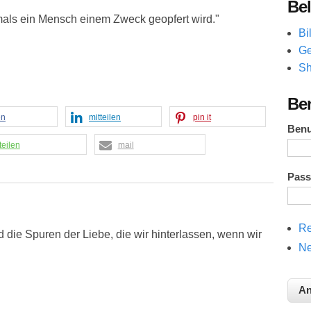
Bel
mals ein Mensch einem Zweck geopfert wird."
Bi
Ge
Sh
Be
en
mitteilen
pin it
Ben
teilen
mail
Pas
Re
 die Spuren der Liebe, die wir hinterlassen, wenn wir
Ne