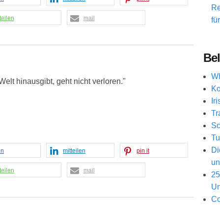
Re
teilen
mail
fü
Bel
Wh
lt hinausgibt, geht nicht verloren."
Ko
Ir
Tr
Sc
Tu
Di
en
mitteilen
pin it
un
teilen
mail
25
Un
Co