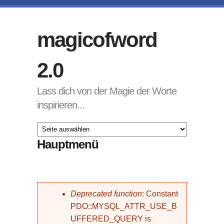
Direkt zum Inhalt
magicofword
2.0
Lass dich von der Magie der Worte
inspirieren...
Hauptmenü
Fehlermeldung
Deprecated function
: Constant
PDO::MYSQL_ATTR_USE_B
UFFERED_QUERY is