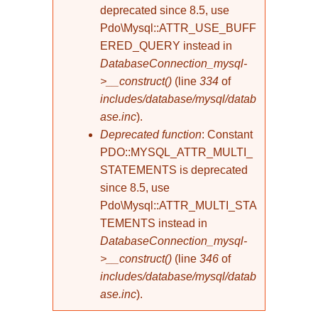
deprecated since 8.5, use
Pdo\Mysql::ATTR_USE_BUFF
ERED_QUERY instead in
DatabaseConnection_mysql-
>__construct()
(line
334
of
includes/database/mysql/datab
ase.inc
).
Deprecated function
: Constant
PDO::MYSQL_ATTR_MULTI_
STATEMENTS is deprecated
since 8.5, use
Pdo\Mysql::ATTR_MULTI_STA
TEMENTS instead in
DatabaseConnection_mysql-
>__construct()
(line
346
of
includes/database/mysql/datab
ase.inc
).