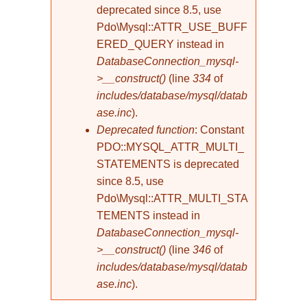
deprecated since 8.5, use
Pdo\Mysql::ATTR_USE_BUFF
ERED_QUERY instead in
DatabaseConnection_mysql-
>__construct()
(line
334
of
includes/database/mysql/datab
ase.inc
).
Deprecated function
: Constant
PDO::MYSQL_ATTR_MULTI_
STATEMENTS is deprecated
since 8.5, use
Pdo\Mysql::ATTR_MULTI_STA
TEMENTS instead in
DatabaseConnection_mysql-
>__construct()
(line
346
of
includes/database/mysql/datab
ase.inc
).