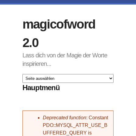
Direkt zum Inhalt
magicofword
2.0
Lass dich von der Magie der Worte
inspirieren...
Hauptmenü
Fehlermeldung
Deprecated function
: Constant
PDO::MYSQL_ATTR_USE_B
UFFERED_QUERY is